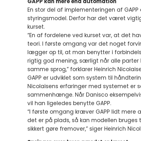
GAPP kan mere end automation
En stor del af implementeringen af GAPP 
styringsmodel. Derfor har det været vigt
kurset.
“En af fordelene ved kurset var, at det h
teori. I første omgang var det noget for
lægger op til, at man benytter i forbinde
rigtig god mening, særligt når alle parte
samme sprog,” forklarer Heinrich Nicolaise
GAPP er udviklet som system til håndteri
Nicolaisens erfaringer med systemet er s
sammenhænge. Når Danisco eksempelvis sk
vil han ligeledes benytte GAPP.
“I første omgang kræver GAPP lidt mere
det er på plads, så kan modellen bruges ti
sikkert gøre fremover,” siger Heinrich Nicol