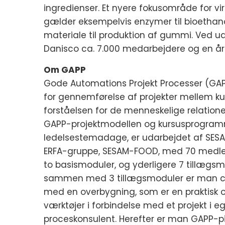
ingredienser. Et nyere fokusområde for vi
gælder eksempelvis enzymer til bioethanol
materiale til produktion af gummi. Ved
Danisco ca. 7.000 medarbejdere og en årl
Om GAPP
Gode Automations Projekt Processer (GAPP
for gennemførelse af projekter mellem k
forståelsen for de menneskelige relationer
GAPP-projektmodellen og kursusprogramm
ledelsestemadage, er udarbejdet af SES
ERFA-gruppe, SESAM-FOOD, med 70 medle
to basismoduler, og yderligere 7 tillægs
sammen med 3 tillægsmoduler er man cert
med en overbygning, som er en praktisk 
værktøjer i forbindelse med et projekt i e
proceskonsulent. Herefter er man GAPP-p