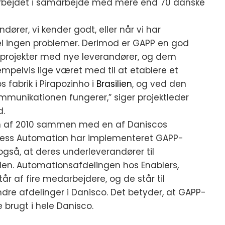
darbejdet i samarbejde med mere end 70 danske
ører, vi kender godt, eller når vi har
l ingen problemer. Derimod er GAPP en god
 projekter med nye leverandører, og dem
empelvis lige været med til at etablere et
fabrik i Pirapozinho i
Brasilien
, og ved den
kommunikationen fungerer,” siger projektleder
d.
en af 2010 sammen med en af Daniscos
ocess Automation har implementeret GAPP-
gså, at deres underleverandører til
en. Automationsafdelingen hos Enablers,
r af fire medarbejdere, og de står til
dre afdelinger i Danisco. Det betyder, at GAPP-
e brugt i hele Danisco.