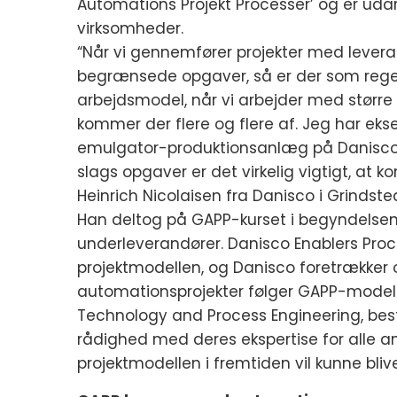
Automations Projekt Processer’ og er u
virksomheder.
“Når vi gennemfører projekter med leverand
begrænsede opgaver, så er der som rege
arbejdsmodel, når vi arbejder med større
kommer der flere og flere af. Jeg har eks
emulgator-produktionsanlæg på Daniscos 
slags opgaver er det virkelig vigtigt, at 
Heinrich Nicolaisen fra Danisco i Grindste
Han deltog på GAPP-kurset i begyndels
underleverandører. Danisco Enablers Pr
projektmodellen, og Danisco foretrækker o
automationsprojekter følger GAPP-modell
Technology and Process Engineering, bestå
rådighed med deres ekspertise for alle an
projektmodellen i fremtiden vil kunne bliv