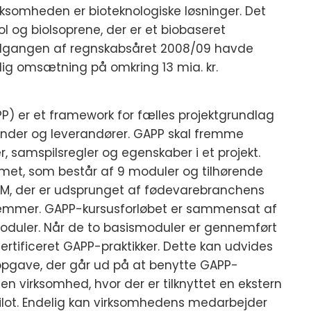
rksomheden er bioteknologiske løsninger. Det
 og bioIsoprene, der er et biobaseret
 udgangen af regnskabsåret 2008/09 havde
ig omsætning på omkring 13 mia. kr.
) er et framework for fælles projektgrundlag
under og leverandører. GAPP skal fremme
, samspilsregler og egenskaber i et projekt.
et, som består af 9 moduler og tilhørende
AM, der er udsprunget af fødevarebranchens
mmer. GAPP-kursusforløbet er sammensat af
moduler. Når de to basismoduler er gennemført
ificeret GAPP-praktikker. Dette kan udvides
opgave, der går ud på at benytte GAPP-
gen virksomhed, hvor der er tilknyttet en ekstern
ilot. Endelig kan virksomhedens medarbejder