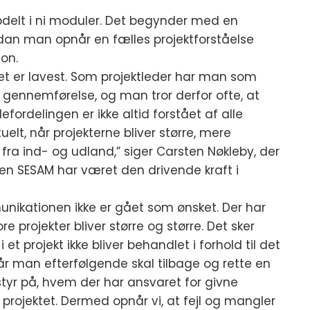
opdelt i ni moduler. Det begynder med en
an man opnår en fælles projektforståelse
on.
rdet er lavest. Som projektleder har man som
s gennemførelse, og man tror derfor ofte, at
ordelingen er ikke altid forstået af alle
elt, når projekterne bliver større, mere
 fra ind- og udland,” siger Carsten Nøkleby, der
n SESAM har været den drivende kraft i
unikationen ikke er gået som ønsket. Der har
projekter bliver større og større. Det sker
t projekt ikke bliver behandlet i forhold til det
år man efterfølgende skal tilbage og rette en
styr på, hvem der har ansvaret for givne
projektet. Dermed opnår vi, at fejl og mangler