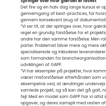
Springer over hvor gærdet er lavest
Det fire og en halv dag lange kursus er 
gennemgang af best-practices, for hvord
gennem konsekvent brug af dokumentati
“Vi ser tit, at der springes over, hvor gæ
regel en grundig forståelse for et projekt
andre har den samme forståelse. Men rollef
parter. Problemet bliver mere og mere aktu
specialiserede og inkluderer leverandører
som formanden for brancheorganisatione
udviklingen af GAPP.
“Vi har eksempler på projekter, hvor komm
været misforståelser efterhånden som vore 
eksempelvis ved, at ændringer undervejs i e
samlede projekt, og så kan det gå galt, n
fejl. Med en model som GAPP har vi altid 
opgaver, og deres samspil med resten af 