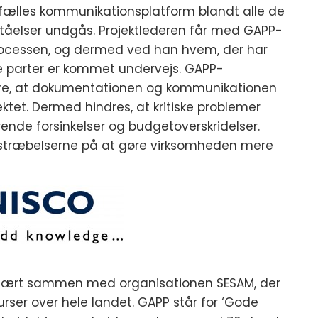
 en fælles kommunikationsplatform blandt alle de
rståelser undgås. Projektlederen får med GAPP-
rocessen, og dermed ved han hvem, der har
ige parter er kommet undervejs. GAPP-
ikre, at dokumentationen og kommunikationen
ektet. Dermed hindres, at kritiske problemer
rende forsinkelser og budgetoverskridelser.
bestræbelserne på at gøre virksomheden mere
 nært sammen med organisationen SESAM, der
urser over hele landet. GAPP står for ‘Gode