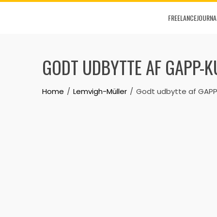
Skip
FREELANCEJOURNA
to
content
GODT UDBYTTE AF GAPP-
Home
Lemvigh-Müller
Godt udbytte af GAPP