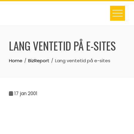
Skip
to
content
LANG VENTETID PÅ E-SITES
Home
BizReport
Lang ventetid på e-sites
17
jan 2001