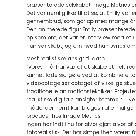
præsenterede selskabet Image Metrics en 
Det var nemlig ikke til at se, at Emily va
gennembrud, som gør op med mange års f
Den animerede figur Emily præsenterede s
op som om, det var et interview med et r
hun var skabt, og om hvad hun synes om 
Mest realistiske ansigt til dato
”Vores mål har været at skabe et helt real
kunnet lade sig gøre ved at kombinere to t
videooptagelser optaget af virkelige skue
traditionelle animationsteknikker. Projekte
realistiske digitale ansigter komme til l
måde, der nemt kan bruges i alle mulige fr
producer hos Image Metrics.
Ingen har indtil nu for alvor gjort alvor 
fotorealistisk. Det har simpelthen været 