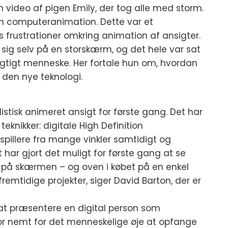
video af pigen Emily, der tog alle med storm.
r en computeranimation. Dette var et
rustrationer omkring animation af ansigter.
ig selv på en storskærm, og det hele var sat
igtigt menneske. Her fortale hun om, hvordan
den nye teknologi.
istisk animeret ansigt for første gang. Det har
eknikker: digitale High Definition
spillere fra mange vinkler samtidigt og
t har gjort det muligt for første gang at se
ive på skærmen – og oven i købet på en enkel
emtidige projekter, siger David Barton, der er
af at præsentere en digital person som
for nemt for det menneskelige øje at opfange