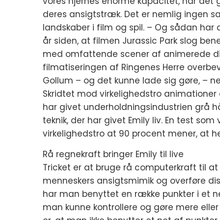
vores hjernes enorme kapacitet, når det
deres ansigtstræk. Det er nemlig ingen 
landskaber i film og spil. – Og sådan ha
år siden, at filmen Jurassic Park slog 
med omfattende scener af animerede din
filmatiseringen af Ringenes Herre overb
Gollum – og det kunne lade sig gøre, – ne
Skridtet mod virkelighedstro animationer
har givet underholdningsindustrien grå h
teknik, der har givet Emily liv. En test so
virkelighedstro at 90 procent mener, at h
Rå regnekraft bringer Emily til live
Tricket er at bruge rå computerkraft til a
menneskers ansigtsmimik og overføre diss
har man benyttet en række punkter i et ne
man kunne kontrollere og gøre mere eller m