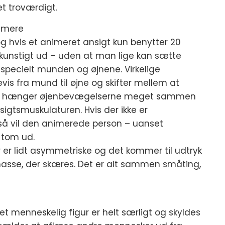
t troværdigt.
nimere
og hvis et animeret ansigt kun benytter 20
gt kunstigt ud – uden at man lige kan sætte
 specielt munden og øjnene. Virkelige
is fra mund til øjne og skifter mellem at
mtidig hænger øjenbevægelserne meget sammen
igtsmuskulaturen. Hvis der ikke er
 vil den animerede person – uanset
g tom ud.
 er lidt asymmetriske og det kommer til udtryk
imasse, der skæres. Det er alt sammen småting,
t menneskelig figur er helt særligt og skyldes