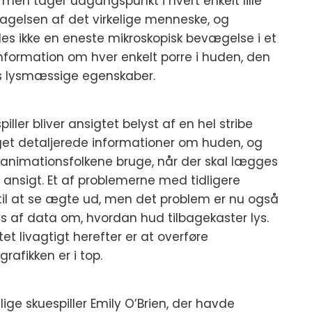
, men tager udgangspunkt i hvert enkelt lille
tagelsen af det virkelige menneske, og
edes ikke en eneste mikroskopisk bevægelse i et
k information om hver enkelt porre i huden, den
ns lysmæssige egenskaber.
ller bliver ansigtet belyst af en hel stribe
get detaljerede informationer om huden, og
n animationsfolkene bruge, når der skal lægges
 ansigt. Et af problemerne med tidligere
til at se ægte ud, men det problem er nu også
is af data om, hvordan hud tilbagekaster lys.
t livagtigt herefter er at overføre
rafikken er i top.
ige skuespiller Emily O’Brien, der havde