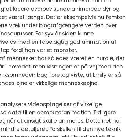
 gælder at aflæse andre mennesker ud fra
sag at kreere overbevisende animerede dyr og
r det været længe. Det er eksempelvis nu femten
benene væk under biografgængere verden over
osaurusser. For syv år siden kunne
evise os med en fabelagtig god animation af
top fordi han var et monster.
 af mennesker har således været en hurdle, der
år i hovedet, men løsningen er på vej med den
m virksomheden bag foretog viste, at Emily er så
endes øjne er virkelige menneskeøjne.
t analysere videooptagelser af virkelige
e data til en computeranimation. Tidligere
t, når et ansigt skulle animeres. Dette net har
indre detaljeret. Forskellen til den nye teknik