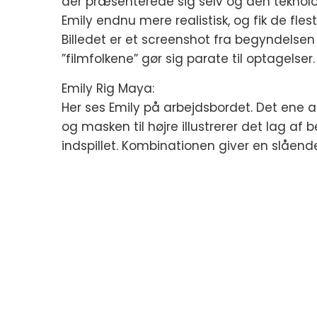
der præsenterede sig selv og den teknolo
Emily endnu mere realistisk, og fik de fleste
Billedet er et screenshot fra begyndelsen
”filmfolkene” gør sig parate til optagelser.
Emily Rig Maya:
Her ses Emily på arbejdsbordet. Det ene a
og masken til højre illustrerer det lag af 
indspillet. Kombinationen giver en slåend