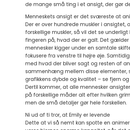
de mange små ting i et ansigt, der gør de
Menneskets ansigt er det sværeste at a
Der er over hundrede muskler i ansigtet, 
forskellige muskler, så vil det se underli
fingeren på, hvad der er galt. Det gælder
mennesker kigger under en samtale skiftev
fokusere fra venstre til højre øje. Sa
med hvad der bliver sagt og resten af ans
sammenhæng mellem disse elementer, så
grafikkens dybde og kvalitet – se fjern o
Dertil kommer, at alle mennesker ansigter
på forskellige måder alt efter hvilken gr
men de små detaljer gør hele forskellen.
Ni ud af ti tror, at Emily er levende
Dette at vi så nemt kan spotte en animere