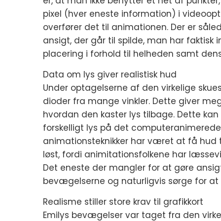
er, at man ikke benytter et net af punkter
pixel (hver eneste information) i videoop
overfører det til animationen. Der er sål
ansigt, der går til spilde, man har faktis
placering i forhold til helheden samt de
Data om lys giver realistisk hud
Under optagelserne af den virkelige skuespi
dioder fra mange vinkler. Dette giver me
hvordan den kaster lys tilbage. Dette ka
forskelligt lys på det computeranimerede
animationsteknikker har været at få hud 
løst, fordi animitationsfolkene har læssev
Det eneste der mangler for at gøre ansigte
bevægelserne og naturligvis sørge for at g
Realisme stiller store krav til grafikkort
Emilys bevægelser var taget fra den virkel