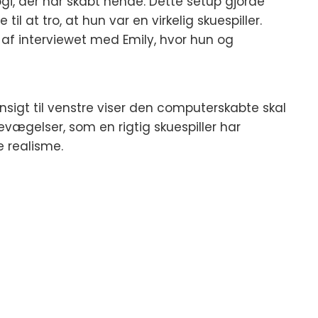
gi, der har skabt hende. Dette setup gjorde
 til at tro, at hun var en virkelig skuespiller.
 af interviewet med Emily, hvor hun og
nsigt til venstre viser den computerskabte skal
bevægelser, som en rigtig skuespiller har
e realisme.