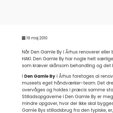
19
maj 2010
Når Den Gamle By i Århus renoverer eller 
HAKI. Den Gamle By har nogle helt særlige 
som kræver skånsom behandling og det 
I
Den Gamle By
i Århus foretages al reno
museets eget håndværker-team. Det dreje
overvåges og holdes i præcis samme st
Stilladsopgaverne i Den Gamle By er mege
mindre opgaver, hvor der ikke skal bygges 
Gamle Bys stilladsbrug fra den typiske, e