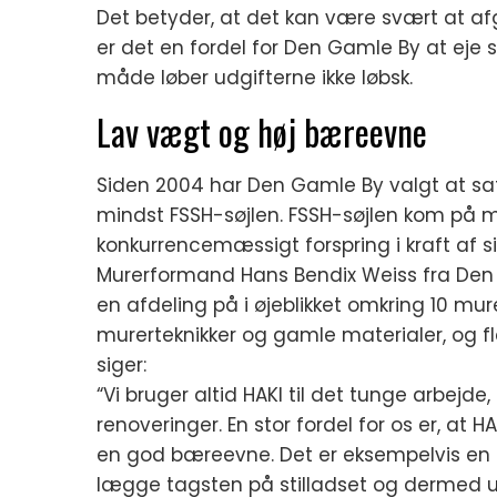
Det betyder, at det kan være svært at afgø
er det en fordel for Den Gamle By at eje s
måde løber udgifterne ikke løbsk.
Lav vægt og høj bæreevne
Siden 2004 har Den Gamle By valgt at sats
mindst FSSH-søjlen. FSSH-søjlen kom på m
konkurrencemæssigt forspring i kraft af s
Murerformand Hans Bendix Weiss fra Den
en afdeling på i øjeblikket omkring 10 mu
murerteknikker og gamle materialer, og fl
siger:
“Vi bruger altid HAKI til det tunge arbejde
renoveringer. En stor fordel for os er, at 
en god bæreevne. Det er eksempelvis en for
lægge tagsten på stilladset og dermed un