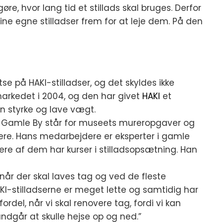
re, hvor lang tid et stillads skal bruges. Derfor
ine egne stilladser frem for at leje dem. På den
e på HAKI-stilladser, og det skyldes ikke
arkedet i 2004, og den har givet
HAKI
et
in styrke og lave vægt.
 Gamle By står for museets mureropgaver og
rere. Hans medarbejdere er eksperter i gamle
ere af dem har kurser i stilladsopsætning. Han
, når der skal laves tag og ved de fleste
HAKI-stilladserne er meget lette og samtidig har
del, når vi skal renovere tag, fordi vi kan
dgår at skulle hejse op og ned.”