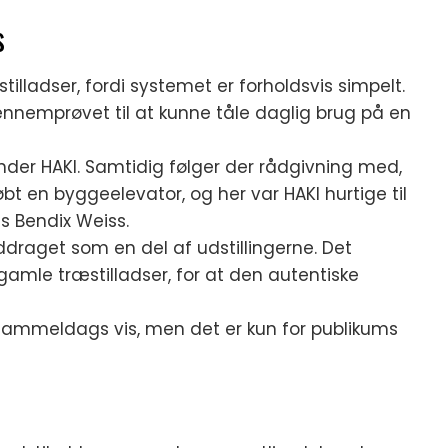
s
illadser, fordi systemet er forholdsvis simpelt.
nnemprøvet til at kunne tåle daglig brug på en
ender HAKI. Samtidig følger der rådgivning med,
købt en byggeelevator, og her var HAKI hurtige til
ns Bendix Weiss.
draget som en del af udstillingerne. Det
gamle træstilladser, for at den autentiske
på gammeldags vis, men det er kun for publikums