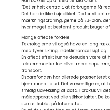
Han bakkes op af Keld Jersild Olsen:
”Det er helt centralt, at forbrugerne få re
Det har de ikke i øjeblikket. Derfor vil de
mærkningsordning, gerne på EU-plan, der
hvor meget et bestemt produkt bruger af 
Mange afledte fordele
Teknologierne vil også have en lang række
med tyverisikring, indeklimamæssigt og 
En afledt effekt kunne desuden være at 
telekommunikation bliver mere populære,
transport.
Elsparefonden har allerede præsenteret d
hjem kunne se ud. Det væsentlige er, at tek
smidig udveksling af data. I praksis vil de
måleapparat ved alle stikkontakter. De k
som er koblet på Internettet.