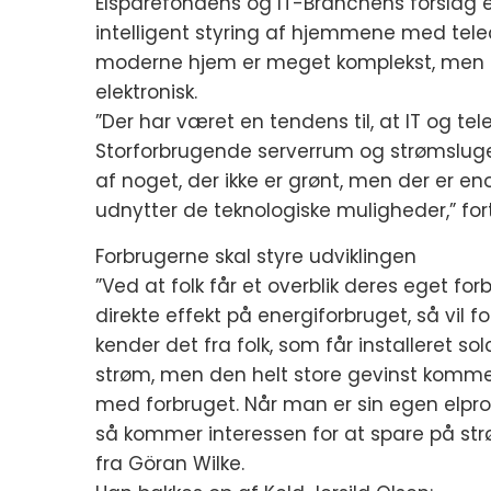
Elsparefondens og IT-Branchens forslag e
intelligent styring af hjemmene med tele
moderne hjem er meget komplekst, men det 
elektronisk.
”Der har været en tendens til, at IT og t
Storforbrugende serverrum og strømslug
af noget, der ikke er grønt, men der er e
udnytter de teknologiske muligheder,” for
Forbrugerne skal styre udviklingen
”Ved at folk får et overblik deres eget fo
direkte effekt på energiforbruget, så vil fo
kender det fra folk, som får installeret so
strøm, men den helt store gevinst kommer,
med forbruget. Når man er sin egen elpro
så kommer interessen for at spare på strø
fra Göran Wilke.