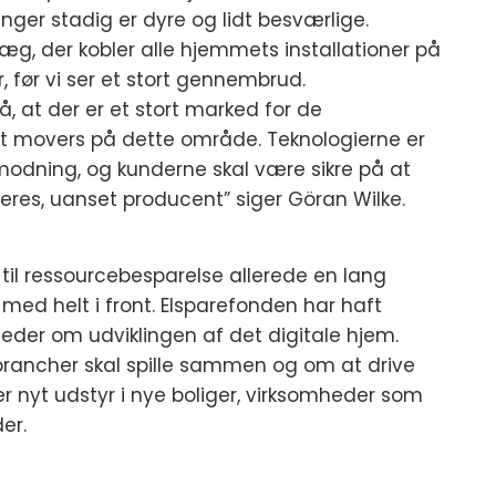
ger stadig er dyre og lidt besværlige.
æg, der kobler alle hjemmets installationer på
, før vi ser et stort gennembrud.
, at der er et stort marked for de
first movers på dette område. Teknologierne er
modning, og kunderne skal være sikre på at
eres, uanset producent” siger Göran Wilke.
r til ressourcebesparelse allerede en lang
 med helt i front. Elsparefonden har haft
er om udviklingen af det digitale hjem.
e brancher skal spille sammen og om at drive
er nyt udstyr i nye boliger, virksomheder som
er.