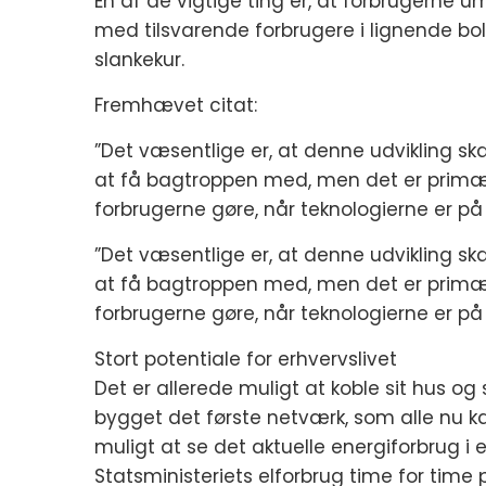
En af de vigtige ting er, at forbrugerne
med tilsvarende forbrugere i lignende bo
slankekur.
Fremhævet citat:
”Det væsentlige er, at denne udvikling ska
at få bagtroppen med, men det er primært
forbrugerne gøre, når teknologierne er på 
”Det væsentlige er, at denne udvikling ska
at få bagtroppen med, men det er primært
forbrugerne gøre, når teknologierne er på
Stort potentiale for erhvervslivet
Det er allerede muligt at koble sit hus og 
bygget det første netværk, som alle nu ka
muligt at se det aktuelle energiforbrug i 
Statsministeriets elforbrug time for tim