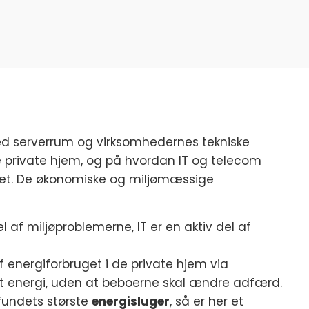
ed serverrum og virksomhedernes tekniske
de private hjem, og på hvordan IT og telecom
get. De økonomiske og miljømæssige
l af miljøproblemerne, IT er en aktiv del af
f energiforbruget i de private hjem via
nt energi, uden at beboerne skal ændre adfærd.
mfundets største
energisluger
, så er her et