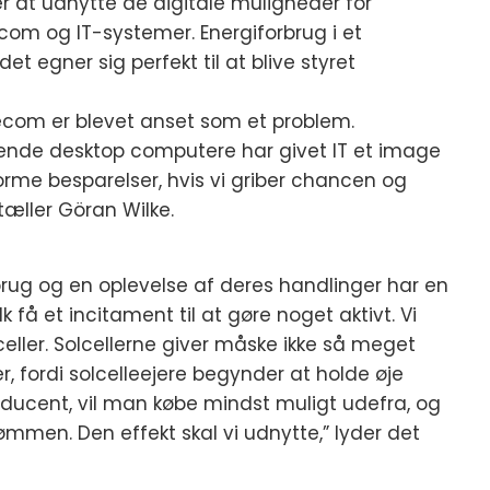
r at udnytte de digitale muligheder for
com og IT-systemer. Energiforbrug i et
egner sig perfekt til at blive styret
elecom er blevet anset som et problem.
ende desktop computere har givet IT et image
norme besparelser, hvis vi griber chancen og
tæller Göran Wilke.
rbrug og en oplevelse af deres handlinger har en
lk få et incitament til at gøre noget aktivt. Vi
lceller. Solcellerne giver måske ikke så meget
 fordi solcelleejere begynder at holde øje
ducent, vil man købe mindst muligt udefra, og
mmen. Den effekt skal vi udnytte,” lyder det