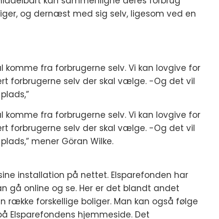
 umiddelbart kan sammenligne deres forbrug
liger, og dernæst med sig selv, ligesom ved en
l komme fra forbrugerne selv. Vi kan lovgive for
 forbrugerne selv der skal vælge. -Og det vil
plads,”
l komme fra forbrugerne selv. Vi kan lovgive for
 forbrugerne selv der skal vælge. -Og det vil
 plads,” mener Göran Wilke.
sine installation på nettet. Elsparefonden har
n gå online og se. Her er det blandt andet
en række forskellige boliger. Man kan også følge
e på Elsparefondens hjemmeside. Det