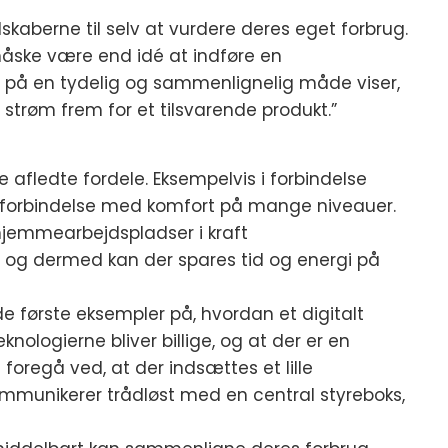
dskaberne til selv at vurdere deres eget forbrug.
t måske være end idé at indføre en
 på en tydelig og sammenlignelig måde viser,
strøm frem for et tilsvarende produkt.”
 afledte fordele. Eksempelvis i forbindelse
i forbindelse med komfort på mange niveauer.
hjemmearbejdspladser i kraft
 og dermed kan der spares tid og energi på
e første eksempler på, hvordan et digitalt
nologierne bliver billige, og at der er en
t foregå ved, at der indsættes et lille
ommunikerer trådløst med en central styreboks,