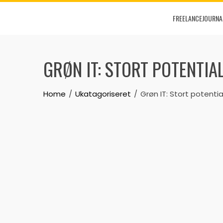
Skip
FREELANCEJOURNA
to
content
GRØN IT: STORT POTENTIA
Home
Ukatagoriseret
Grøn IT: Stort potenti