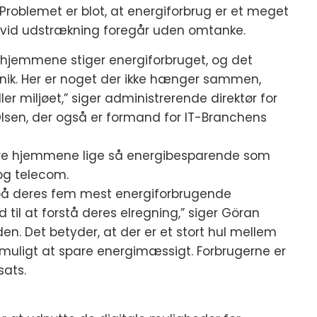
Problemet er blot, at energiforbrug er et meget
 vid udstrækning foregår uden omtanke.
 hjemmene stiger energiforbruget, og det
tronik. Her er noget der ikke hænger sammen,
er miljøet,” siger administrerende direktør for
Olsen, der også er formand for IT-Branchens
gøre hjemmene lige så energibesparende som
og telecom.
ege på deres fem mest energiforbrugende
d til at forstå deres elregning,” siger Göran
den. Det betyder, at der er et stort hul mellem
sk muligt at spare energimæssigt. Forbrugerne er
sats.