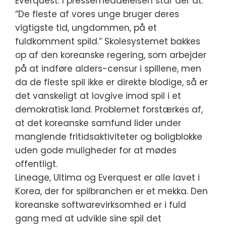
Everquest. I pressemeddelelsen står der at:
”De fleste af vores unge bruger deres
vigtigste tid, ungdommen, på et
fuldkomment spild.” Skolesystemet bakkes
op af den koreanske regering, som arbejder
på at indføre alders-censur i spillene, men
da de fleste spil ikke er direkte blodige, så er
det vanskeligt at lovgive imod spil i et
demokratisk land. Problemet forstærkes af,
at det koreanske samfund lider under
manglende fritidsaktiviteter og boligblokke
uden gode muligheder for at mødes
offentligt.
Lineage, Ultima og Everquest er alle lavet i
Korea, der for spilbranchen er et mekka. Den
koreanske softwarevirksomhed er i fuld
gang med at udvikle sine spil det