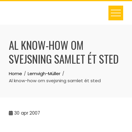
Skip
to
content
AL KNOW-HOW OM
SVEJSNING SAMLET ÉT STED
Home
Lemvigh-Müller
Al know-how om svejsning samlet ét sted
30
apr 2007