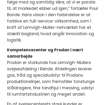
følge med og samtidig sikre, at vi er parate
til, at markedet ebber ud igen,” fortæller Poul
Bonde. Hans vision i den forbindelse er at
forblive en full-service-virksomhed, som i
kraft af Lemvigh-Müller-netværket har et
stærkt bagland, hvad angår innovation og
logistik.
Kompetencecenter og Prodan i nært
samarbejde
Prodan er storkunde hos Lemvigh-Müllers
svejseafdeling i Rønde. Afdelingen leverer
gas, tråd og specialudstyr til Prodans
produktionslinjer, som fremstiller tonstunge
ståldragere, fine tandhjul i messing, udstyr
til rumfartsindustrien og meget andet.
En af svejsecenterets store kunder er