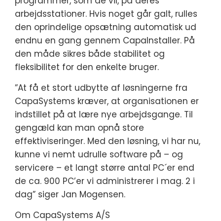
programmer, som de vil, på deres
arbejdsstationer. Hvis noget går galt, rulles
den oprindelige opsætning automatisk ud
endnu en gang gennem CapaInstaller. På
den måde sikres både stabilitet og
fleksibilitet for den enkelte bruger.
”At få et stort udbytte af løsningerne fra
CapaSystems kræver, at organisationen er
indstillet på at lære nye arbejdsgange. Til
gengæld kan man opnå store
effektiviseringer. Med den løsning, vi har nu,
kunne vi nemt udrulle software på – og
servicere – et langt større antal PC´er end
de ca. 900 PC’er vi administrerer i mag. 2 i
dag” siger Jan Mogensen.
Om CapaSystems A/S