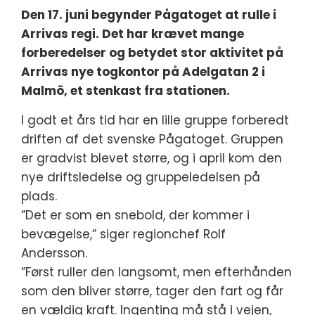
Den 17. juni begynder Pågatoget at rulle i
Arrivas regi. Det har krævet mange
forberedelser og betydet stor aktivitet på
Arrivas nye togkontor på Adelgatan 2 i
Malmö, et stenkast fra stationen.
I godt et års tid har en lille gruppe forberedt
driften af det svenske Pågatoget. Gruppen
er gradvist blevet større, og i april kom den
nye driftsledelse og gruppeledelsen på
plads.
”Det er som en snebold, der kommer i
bevægelse,” siger regionchef Rolf
Andersson.
”Først ruller den langsomt, men efterhånden
som den bliver større, tager den fart og får
en vældig kraft. Ingenting må stå i vejen,