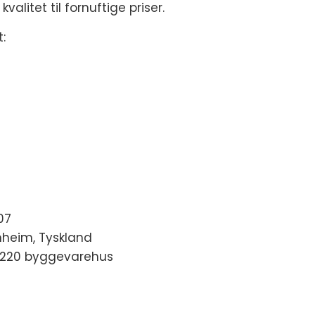
valitet til fornuftige priser.
:
07
nheim, Tyskland
nn 220 byggevarehus