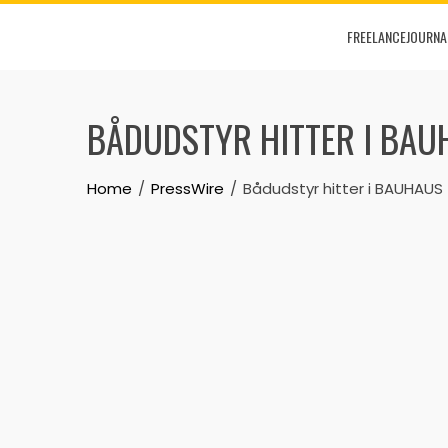
Skip
FREELANCEJOURNA
to
content
BÅDUDSTYR HITTER I BAU
Home
PressWire
Bådudstyr hitter i BAUHAUS