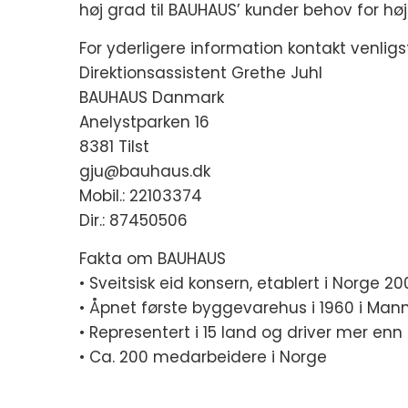
høj grad til BAUHAUS’ kunder behov for høj k
For yderligere information kontakt venligst
Direktionsassistent Grethe Juhl
BAUHAUS Danmark
Anelystparken 16
8381 Tilst
gju@bauhaus.dk
Mobil.: 22103374
Dir.: 87450506
Fakta om BAUHAUS
• Sveitsisk eid konsern, etablert i Norge 20
• Åpnet første byggevarehus i 1960 i Man
• Representert i 15 land og driver mer e
• Ca. 200 medarbeidere i Norge