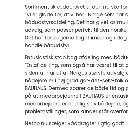
Sortiment skræddersyet til den norske fo
”Vi er glade for, at vi her i Norge selv ha
bådudstyrsafdeling. Det har givet os m
udvalg, som passer perfekt til den norske 
Det har forbrugerne taget imod, og i d
handle bådudstyr.
Entusiastisk stab bag afdeling med bådu
”En af de ting, som også har været til at
siden af har et af Norges største udvalg 
bådejere er i høj grad gør-det-selv-folk 
BAUHAUS. Dermed sparer de både tid og pe
på at medarbejderne i BAUHAUS er entus
medarbejdere er nemlig selv bådejere, og
problemstillinger, som kunder står overfor
Netop nu sælger våddragter rigtig godt i