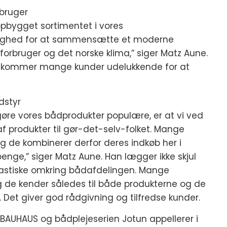
rbruger
r opbygget sortimentet i vores
ulighed for at sammensætte et moderne
forbruger og det norske klima,” siger Matz Aune.
ag kommer mange kunder udelukkende for at
dstyr
 gøre vores bådprodukter populære, er at vi ved
af produkter til gør-det-selv-folket. Mange
og de kombinerer derfor deres indkøb her i
nge,” siger Matz Aune. Han lægger ikke skjul
iastiske omkring bådafdelingen. Mange
 de kender således til både produkterne og de
. Det giver god rådgivning og tilfredse kunder.
 BAUHAUS og bådplejeserien Jotun appellerer i