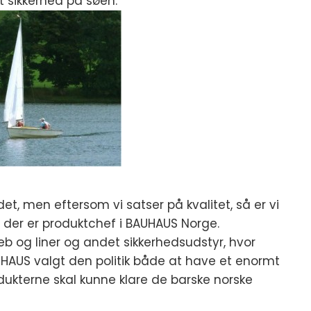
t sikkerhed på søen.
det, men eftersom vi satser på kvalitet, så er vi
ne, der er produktchef i BAUHAUS Norge.
 og liner og andet sikkerhedsudstyr, hvor
AUHAUS valgt den politik både at have et enormt
odukterne skal kunne klare de barske norske