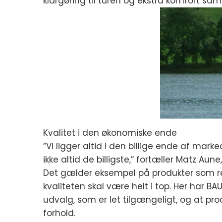
klargøring til turen og ekstra komfort sam
Kvalitet i den økonomiske ende
”Vi ligger altid i den billige ende af marke
ikke altid de billigste,” fortæller Matz Au
Det gælder eksempel på produkter som reb
kvaliteten skal være helt i top. Her har B
udvalg, som er let tilgængeligt, og at pr
forhold.