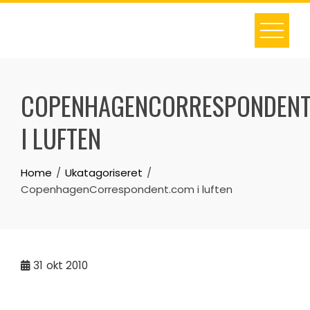
Skip
to
content
COPENHAGENCORRESPONDENT
I LUFTEN
Home
Ukatagoriseret
CopenhagenCorrespondent.com i luften
31
okt 2010