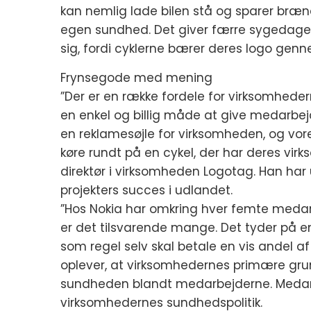
kan nemlig lade bilen stå og sparer brænd
egen sundhed. Det giver færre sygedage
sig, fordi cyklerne bærer deres logo genn
Frynsegode med mening
”Der er en række fordele for virksomheder
en enkel og billig måde at give medarbejd
en reklamesøjle for virksomheden, og vore
køre rundt på en cykel, der har deres virk
direktør i virksomheden Logotag. Han har
projekters succes i udlandet.
”Hos Nokia har omkring hver femte medarbe
er det tilsvarende mange. Det tyder på en
som regel selv skal betale en vis andel af 
oplever, at virksomhedernes primære grund
sundheden blandt medarbejderne. Medarbe
virksomhedernes sundhedspolitik.