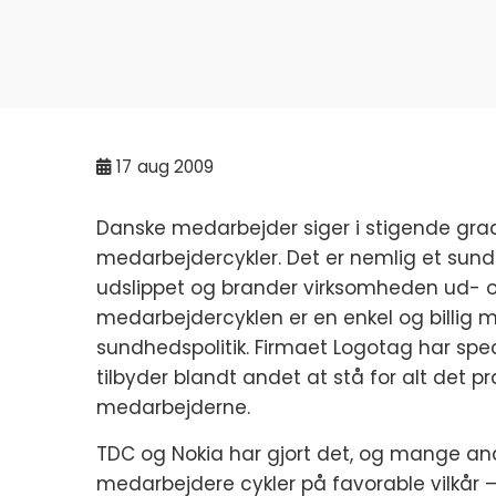
17
aug 2009
Danske medarbejder siger i stigende grad
medarbejdercykler. Det er nemlig et su
udslippet og brander virksomheden ud- og
medarbejdercyklen er en enkel og billig
sundhedspolitik. Firmaet Logotag har specia
tilbyder blandt andet at stå for alt det pra
medarbejderne.
TDC og Nokia har gjort det, og mange and
medarbejdere cykler på favorable vilkår 