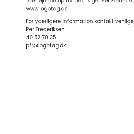
fået øjnene op for det,” siger Per Freder
www.logotag.dk
For yderligere information kontakt venligst
Per Frederiksen
40 52 70 35
pfr@logotag.dk