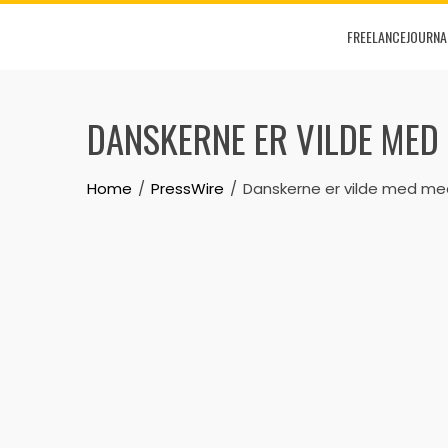
Skip
FREELANCEJOURNA
to
content
DANSKERNE ER VILDE ME
Home
PressWire
Danskerne er vilde med me