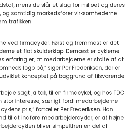
stof, mens de slår et slag for miljøet og deres
, og samtidig markedsfører virksomhederne
em trafikken.
ne ved firmacykler. Først og fremmest er det
erne et flot skulderklap. Dernæst er cyklerne
s erfaring er, at medarbejderne er stolte af at
somheds logo på,” siger Per Frederiksen, der er
 udviklet konceptet på baggrund af tilsvarende
jde sagt ja tak, til en firmacykel, og hos TDC
 stor interesse, særligt fordi medarbejderne
cyklens pris,” fortæller Per Frederiksen. Han
 til at indføre medarbejdercykler, er at højne
jdercyklen bliver simpelthen en del af