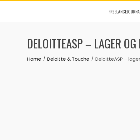
Skip
FREELANCEJOURNA
to
content
DELOITTEASP – LAGER OG 
Home
Deloitte & Touche
DeloitteASP – lager