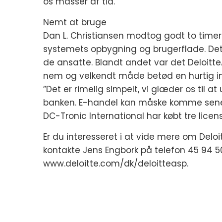
os masser af tid.”
Nemt at bruge
Dan L. Christiansen modtog godt to timer
systemets opbygning og brugerflade. De
de ansatte. Blandt andet var det Deloit
nem og velkendt måde betød en hurtig im
”Det er rimelig simpelt, vi glæder os til 
banken. E-handel kan måske komme sener
DC-Tronic International har købt tre license
Er du interesseret i at vide mere om Deloi
kontakte Jens Engbork på telefon 45 94 50 
www.deloitte.com/dk/deloitteasp.