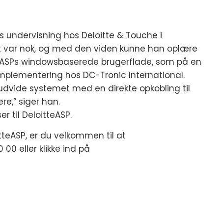
s undervisning hos Deloitte & Touche i
t var nok, og med den viden kunne han oplære
teASPs windowsbaserede brugerflade, som på en
plementering hos DC-Tronic International.
at udvide systemet med en direkte opkobling til
e,” siger han.
r til DeloitteASP.
tteASP, er du velkommen til at
00 eller klikke ind på