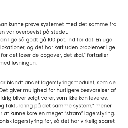
 så han kunne prøve systemet med det samme fra
en var overbevist på stedet.
 lige så godt gå 100 pct. ind for det. En uge
 lokationer, og det har kørt uden problemer lige
 for det løser de opgaver, det skal,” fortæller
 med løsningen.
var blandt andet lagerstyringsmodulet, som de
Det giver mulighed for hurtigere besvarelser af
ldrig bliver solgt varer, som ikke kan leveres.
g og fakturering på det samme system,” mener
er at kunne køre en meget ”stram” lagerstyring.
nisk lagerstyring før, så det har virkelig sparet