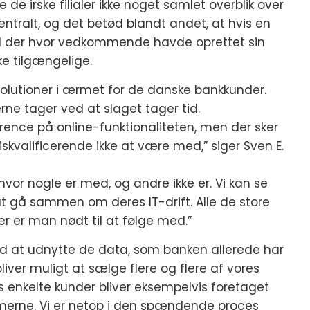
vde de irske filialer ikke noget samlet overblik over
ntralt, og det betød blandt andet, at hvis en
end der hvor vedkommende havde oprettet sin
ke tilgængelige.
volutioner i ærmet for de danske bankkunder.
ne tager ved at slaget tager tid.
urrence på online-funktionaliteten, men der sker
iskvalificerende ikke at være med,” siger Sven E.
 hvor nogle er med, og andre ikke er. Vi kan se
t gå sammen om deres IT-drift. Alle de store
r er man nødt til at følge med.”
ad at udnytte de data, som banken allerede har
liver muligt at sælge flere og flere af vores
es enkelte kunder bliver eksempelvis foretaget
emerne. Vi er netop i den spændende proces