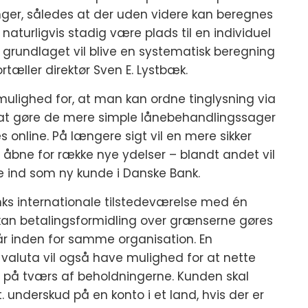
ger, således at der uden videre kan beregnes
l naturligvis stadig være plads til en individuel
grundlaget vil blive en systematisk beregning
rtæller direktør Sven E. Lystbæk.
mulighed for, at man kan ordne tinglysning via
 at gøre de mere simple lånebehandlingssager
 online. På længere sigt vil en mere sikker
s, åbne for række nye ydelser – blandt andet vil
me ind som ny kunde i Danske Bank.
ks internationale tilstedeværelse med én
kan betalingsformidling over grænserne gøres
år inden for samme organisation. En
e valuta vil også have mulighed for at nette
ker på tværs af beholdningerne. Kunden skal
. underskud på en konto i et land, hvis der er