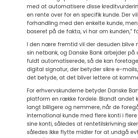
med at automatisere disse kreditvurderin
en rente over for en specifik kunde. Der vi
forhandling med den enkelte kunde, men 
baseret på de fakta, vi har om kunden,” fo
I den nære fremtid vil der desuden blive 
sin netbank, og Danske Bank arbejder på
fuldt automatiserede, så de kan foretages
digital signatur, der betyder sikre e-mail
det betyde, at det bliver lettere at kom
For erhvervskunderne betyder Danske Ban
platform en række fordele. Blandt andet 
langt billigere og nemmere, når de foreg
international kunde med flere konti i fler
sine konti, således at rentetilskrivning s
således ikke flytte midler for at undgå evt