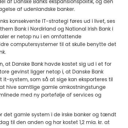
 del af Danske Banks ekspansionspolitik, og den
tagelse af udenlandske banker.
 konsekvente IT-strategi føres ud i livet, ses
thern Bank i Nordirland og National Irish Bank i
lialer er netop nu i en omfattende
ldre computersystemer til at skulle benytte det
nk.
n, at Danske Bank havde kastet sig ud i et for
tore gevinst ligger netop i, at Danske Bank
 it-system, som så at sige kan eksporteres til
 at hive samtlige gamle omkostningstunge
mlinede med ny portefølje af services og
for det gamle system i de irske banker og tændt
ag til den anden og har kostet 1,2 mia. kr. at