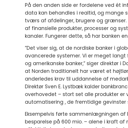
På den anden side er fordelene ved ét in
data kan behandles i realtid, og mange
tværs af afdelinger, brugere og grænse
af finansielle produkter, processer og s
kanaler. Fungerer dette, så har banken en
”Det viser sig, at de nordiske banker i g
avancerede systemer. Vi er meget langt f
og amerikanske banker,” siger direktør i Da
at Norden traditionelt har været et højtlø
anderledes krav til uddannelse af medar
Direktør Sven E. Lystbæk kalder bankbranc
overhovedet – stort set alle produkter er v
automatisering , de fremtidige gevinster 
Eksempelvis førte sammenlægningen af BG
besparelse på 600 mio. – alene i kraft af