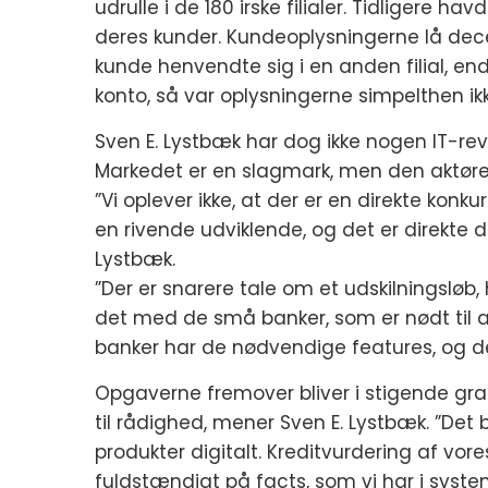
udrulle i de 180 irske filialer. Tidligere ha
deres kunder. Kundeoplysningerne lå dece
kunde henvendte sig i en anden filial, 
konto, så var oplysningerne simpelthen ik
Sven E. Lystbæk har dog ikke nogen IT-re
Markedet er en slagmark, men den aktører
”Vi oplever ikke, at der er en direkte konk
en rivende udviklende, og det er direkte d
Lystbæk.
”Der er snarere tale om et udskilningsløb,
det med de små banker, som er nødt til a
banker har de nødvendige features, og de
Opgaverne fremover bliver i stigende gr
til rådighed, mener Sven E. Lystbæk. ”Det b
produkter digitalt. Kreditvurdering af vor
fuldstændigt på facts, som vi har i syst