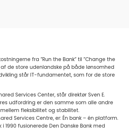
kostningerne fra ”Run the Bank” til ”Change the
ge af de store udenlandske på både lønsomhed
vikling står IT-fundamentet, som for de store
hared Services Center, står direktør Sven E.
Deres udfordring er den samme som alle andre
ellem fleksibilitet og stabilitet.
hared Services Centre, er: Én bank – én platform.
nk i 1990 fusionerede Den Danske Bank med