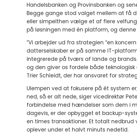
Handelsbanken og Provinsbanken og sener
Begge gange stod valget mellem at få de
eller simpelthen vælge et af flere velfun
på løsningen med én platform, og denne s
”Vi arbejder ud fra strategien “en koncern
datterselskaber er på samme IT-platform,
integrerede på tværs af lande og brands. 
og den giver os fordele både teknologisk 
Trier Schleidt, der har ansvaret for strate
Ulempen ved at fokusere på ét system er, 
ned, så er alt nede, siger vicedirektør Pete
forbindelse med hændelser som dem i mar
dagevis, er der opbygget et backup-syst
en times transaktioner. Et totalt nedbrud
oplever under et halvt minuts nedetid.