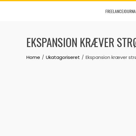
Skip
FREELANCEJOURNA
to
content
EKSPANSION KRÆVER STRØ
Home
Ukatagoriseret
Ekspansion kræver str