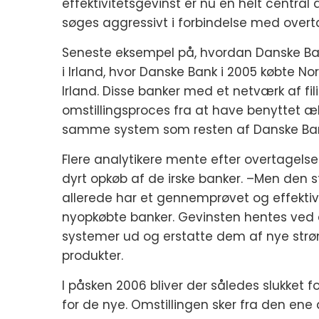
effektivitetsgevinst er nu en helt central
søges aggressivt i forbindelse med over
Seneste eksempel på, hvordan Danske Banks
i Irland, hvor Danske Bank i 2005 købte Nor
Irland. Disse banker med et netværk af fi
omstillingsproces fra at have benyttet æ
samme system som resten af Danske Ba
Flere analytikere mente efter overtagelse
dyrt opkøb af de irske banker. –Men den s
allerede har et gennemprøvet og effektivt
nyopkøbte banker. Gevinsten hentes ved
systemer ud og erstatte dem af nye strø
produkter.
I påsken 2006 bliver der således slukket 
for de nye. Omstillingen sker fra den ene d