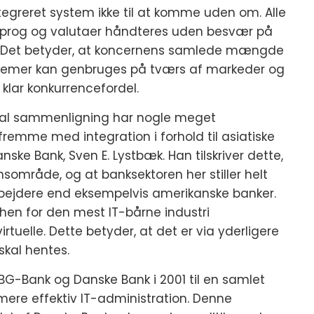
tegreret system ikke til at komme uden om. Alle
 sprog og valutaer håndteres uden besvær på
r. Det betyder, at koncernens samlede mængde
ystemer kan genbruges på tværs af markeder og
 klar konkurrencefordel.
lobal sammenligning har nogle meget
remme med integration i forhold til asiatiske
nske Bank, Sven E. Lystbæk. Han tilskriver dette,
nsområde, og at banksektoren her stiller helt
bejdere end eksempelvis amerikanske banker.
hen for den mest IT-bårne industri
irtuelle. Dette betyder, at det er via yderligere
skal hentes.
-Bank og Danske Bank i 2001 til en samlet
 mere effektiv IT-administration. Denne