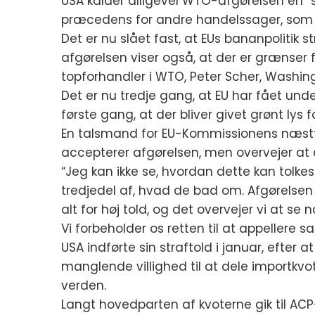
USA kalder alligevel WTO-afgørelsen en “st
præcedens for andre handelssager, som 
Det er nu slået fast, at EUs bananpolitik s
afgørelsen viser også, at der er grænser
topforhandler i WTO, Peter Scher, Washing
Det er nu tredje gang, at EU har fået und
første gang, at der bliver givet grønt lys f
En talsmand for EU-Kommissionens næstfor
accepterer afgørelsen, men overvejer at 
“Jeg kan ikke se, hvordan dette kan tolkes
tredjedel af, hvad de bad om. Afgørelsen v
alt for høj told, og det overvejer vi at 
Vi forbeholder os retten til at appellere 
USA indførte sin straftold i januar, eft
manglende villighed til at dele importkvot
verden.
Langt hovedparten af kvoterne gik til ACP