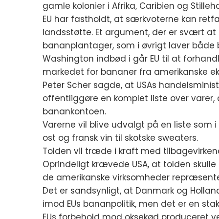
gamle kolonier i Afrika, Caribien og Stilleh
EU har fastholdt, at særkvoterne kan retf
landsstøtte. Et argument, der er svært a
bananplantager, som i øvrigt laver både 
Washington indbød i går EU til at forhand
markedet for bananer fra amerikanske ek
Peter Scher sagde, at USAs handelsminis
offentliggøre en komplet liste over varer, 
banankontoen.
Varerne vil blive udvalgt på en liste som i 
ost og fransk vin til skotske sweaters.
Tolden vil træde i kraft med tilbagevirkend
Oprindeligt krævede USA, at tolden skulle
de amerikanske virksomheder repræsenteret 
Det er sandsynligt, at Danmark og Holland 
imod EUs bananpolitik, men det er en stakk
EUs forbehold mod oksekød produceret v