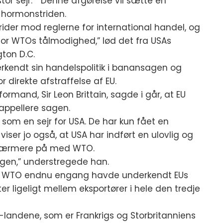
or sejr.” “Denne afgørelse vil sætte en
hormonstriden.
trider mod reglerne for international handel, og
 for WTOs tålmodighed,” lød det fra USAs
ton D.C.
erkendt sin handelspolitik i banansagen og
or direkte afstraffelse af EU.
mand, Sir Leon Brittain, sagde i går, at EU
appellere sagen.
 som en sejr for USA. De har kun fået en
iser jo også, at USA har indført en ulovlig og
se nærmere på med WTO.
sagen,” understregede han.
er at WTO endnu engang havde underkendt EUs
er ligeligt mellem eksportører i hele den tredje
-landene, som er Frankrigs og Storbritanniens