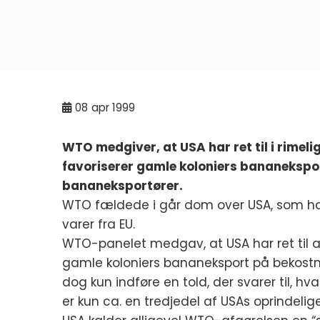
08
apr 1999
WTO medgiver, at USA har ret til i rimeli
favoriserer gamle koloniers bananekspo
bananeksportører.
WTO fældede i går dom over USA, som har 
varer fra EU.
WTO-panelet medgav, at USA har ret til at
gamle koloniers bananeksport på bekost
dog kun indføre en told, der svarer til, 
er kun ca. en tredjedel af USAs oprindelig