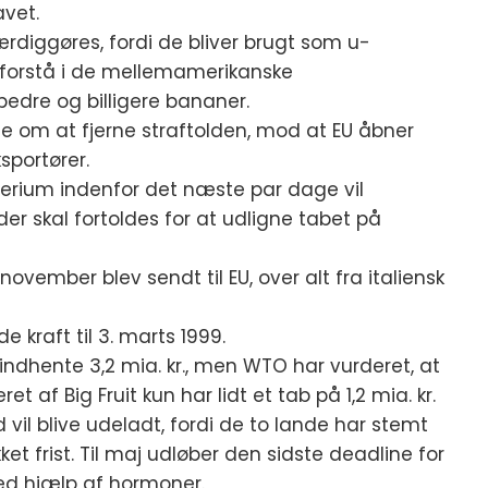
avet.
ærdiggøres, fordi de bliver brugt som u-
t forstå i de mellemamerikanske
bedre og billigere bananer.
le om at fjerne straftolden, mod at EU åbner
sportører.
terium indenfor det næste par dage vil
der skal fortoldes for at udligne tabet på
november blev sendt til EU, over alt fra italiensk
e kraft til 3. marts 1999.
 indhente 3,2 mia. kr., men WTO har vurderet, at
af Big Fruit kun har lidt et tab på 1,2 mia. kr.
vil blive udeladt, fordi de to lande har stemt
et frist. Til maj udløber den sidste deadline for
ed hjælp af hormoner.