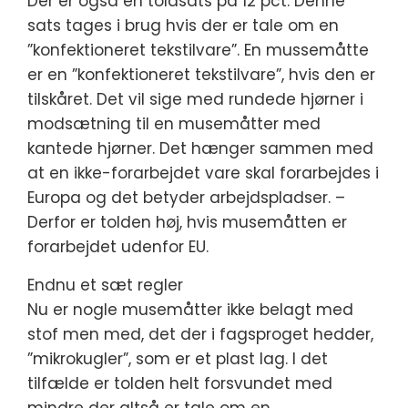
Der er også en toldsats på 12 pct. Denne
sats tages i brug hvis der er tale om en
”konfektioneret tekstilvare”. En mussemåtte
er en ”konfektioneret tekstilvare”, hvis den er
tilskåret. Det vil sige med rundede hjørner i
modsætning til en musemåtter med
kantede hjørner. Det hænger sammen med
at en ikke-forarbejdet vare skal forarbejdes i
Europa og det betyder arbejdspladser. –
Derfor er tolden høj, hvis musemåtten er
forarbejdet udenfor EU.
Endnu et sæt regler
Nu er nogle musemåtter ikke belagt med
stof men med, det der i fagsproget hedder,
”mikrokugler”, som er et plast lag. I det
tilfælde er tolden helt forsvundet med