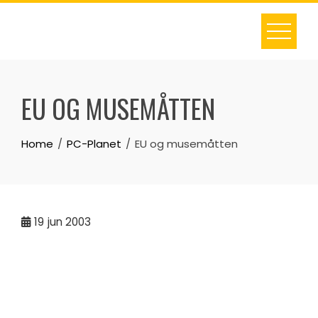
Skip
to
content
EU OG MUSEMÅTTEN
Home
PC-Planet
EU og musemåtten
19
jun 2003