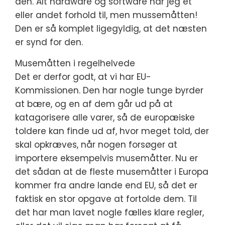
den. Alt hardware og software har jeg et
eller andet forhold til, men mussemåtten!
Den er så komplet ligegyldig, at det næsten
er synd for den.
Musemåtten i regelhelvede
Det er derfor godt, at vi har EU-
Kommissionen. Den har nogle tunge byrder
at bære, og en af dem går ud på at
katagorisere alle varer, så de europæiske
toldere kan finde ud af, hvor meget told, der
skal opkræves, når nogen forsøger at
importere eksempelvis musemåtter. Nu er
det sådan at de fleste musemåtter i Europa
kommer fra andre lande end EU, så det er
faktisk en stor opgave at fortolde dem. Til
det har man lavet nogle fælles klare regler,