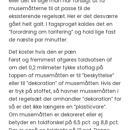
eller det vil sige man har forsøgt at få
musemåtterne til at passe til de
eksisterende regelsæt. Her er det desværre
gået helt galt. I fagsproget kaldes det en
”forordning om tarifering” og hold lige fast
de næste par minutter:
Det koster hvis den er pæn
Først og fremmest afgøres toldsatsen af
om det 0,2 milimeter tykke stoflag på
toppen af musemåtten er til ”beskyttelse”
eller til ”dekoration” af musemåtten. Hvis der
er tryk på stoffet, så havner mussemåtten i
det regelsæt der omhandler ”dekoration” for
så er det ikke længere en ”plasticvare”.
Om musemåtten er dekoreret eller ej
betyder en toldforskel på 6,5 pct. og 8,8 pct.