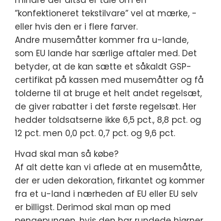
mindre der altså er tale om en
”konfektioneret tekstilvare” vel at mærke, -
eller hvis den er i flere farver.
Andre musemåtter kommer fra u-lande,
som EU lande har særlige aftaler med. Det
betyder, at de kan sætte et såkaldt GSP-
certifikat på kassen med musemåtter og få
tolderne til at bruge et helt andet regelsæt,
de giver rabatter i det første regelsæt. Her
hedder toldsatserne ikke 6,5 pct., 8,8 pct. og
12 pct. men 0,0 pct. 0,7 pct. og 9,6 pct.
Hvad skal man så købe?
Af alt dette kan vi aflede at en musemåtte,
der er uden dekoration, firkantet og kommer
fra et u-land i nærheden af EU eller EU selv
er billigst. Derimod skal man op med
pengepungen, hvis den har rundede hjørner