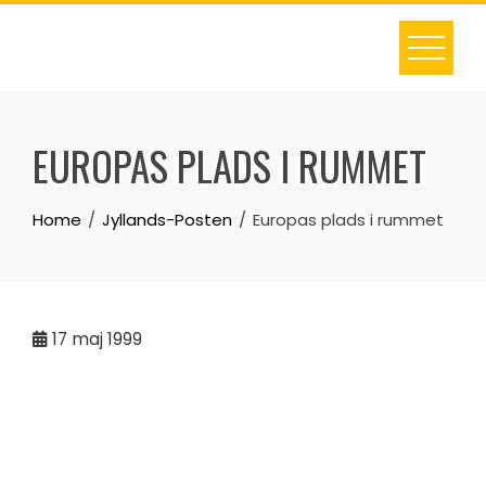
Skip
to
content
EUROPAS PLADS I RUMMET
Home
Jyllands-Posten
Europas plads i rummet
17
maj 1999