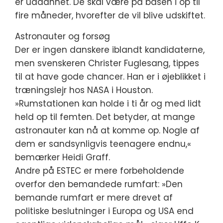
er uddannet. De skal være på basen i op til
fire måneder, hvorefter de vil blive udskiftet.
Astronauter og forsøg
Der er ingen danskere iblandt kandidaterne,
men svenskeren Christer Fuglesang, tippes
til at have gode chancer. Han er i øjeblikket i
træningslejr hos NASA i Houston.
»Rumstationen kan holde i ti år og med lidt
held op til femten. Det betyder, at mange
astronauter kan nå at komme op. Nogle af
dem er sandsynligvis teenagere endnu,«
bemærker Heidi Graff.
Andre på ESTEC er mere forbeholdende
overfor den bemandede rumfart: »Den
bemande rumfart er mere drevet af
politiske beslutninger i Europa og USA end