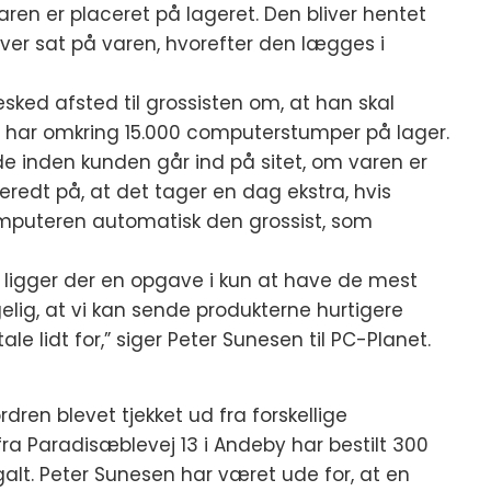
ren er placeret på lageret. Den bliver hentet
ver sat på varen, hvorefter den lægges i
esked afsted til grossisten om, at han skal
er har omkring 15.000 computerstumper på lager.
e inden kunden går ind på sitet, om varen er
redt på, at det tager en dag ekstra, hvis
omputeren automatisk den grossist, som
or ligger der en opgave i kun at have de mest
gelig, at vi kan sende produkterne hurtigere
e lidt for,” siger Peter Sunesen til PC-Planet.
dren blevet tjekket ud fra forskellige
ra Paradisæblevej 13 i Andeby har bestilt 300
galt. Peter Sunesen har været ude for, at en