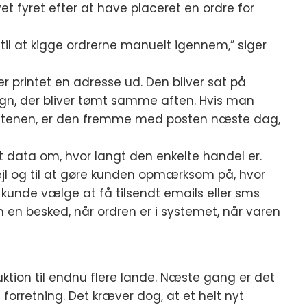
et fyret efter at have placeret en ordre for
ødt til at kigge ordrerne manuelt igennem,” siger
r printet en adresse ud. Den bliver sat på
vogn, der bliver tømt samme aften. Hvis man
m aftenen, er den fremme med posten næste dag,
t data om, hvor langt den enkelte handel er.
 fejl og til at gøre kunden opmærksom på, hvor
unde vælge at få tilsendt emails eller sms
 en besked, når ordren er i systemet, når varen
uktion til endnu flere lande. Næste gang er det
 forretning. Det kræver dog, at et helt nyt