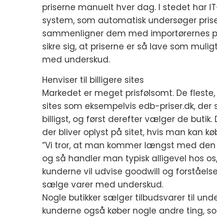
priserne manuelt hver dag. I stedet har IT
system, som automatisk undersøger prise
sammenligner dem med importørernes pri
sikre sig, at priserne er så lave som mulig
med underskud.
Henviser til billigere sites
Markedet er meget prisfølsomt. De fleste,
sites som eksempelvis edb-priser.dk, der 
billigst, og først derefter vælger de butik
der bliver oplyst på sitet, hvis man kan kø
”Vi tror, at man kommer længst med den poli
og så handler man typisk alligevel hos os
kunderne vil udvise goodwill og forståels
sælge varer med underskud.
Nogle butikker sælger tilbudsvarer til un
kunderne også køber nogle andre ting, so