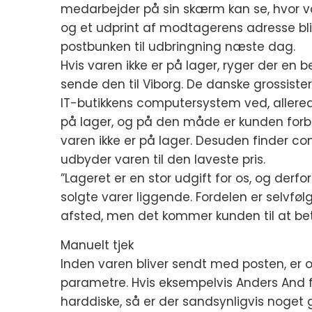
medarbejder på sin skærm kan se, hvor va
og et udprint af modtagerens adresse bli
postbunken til udbringning næste dag.
Hvis varen ikke er på lager, ryger der en b
sende den til Viborg. De danske grossist
IT-butikkens computersystem ved, allered
på lager, og på den måde er kunden forbe
varen ikke er på lager. Desuden finder c
udbyder varen til den laveste pris.
”Lageret er en stor udgift for os, og derf
solgte varer liggende. Fordelen er selvføl
afsted, men det kommer kunden til at betal
Manuelt tjek
Inden varen bliver sendt med posten, er or
parametre. Hvis eksempelvis Anders And f
harddiske, så er der sandsynligvis noget 