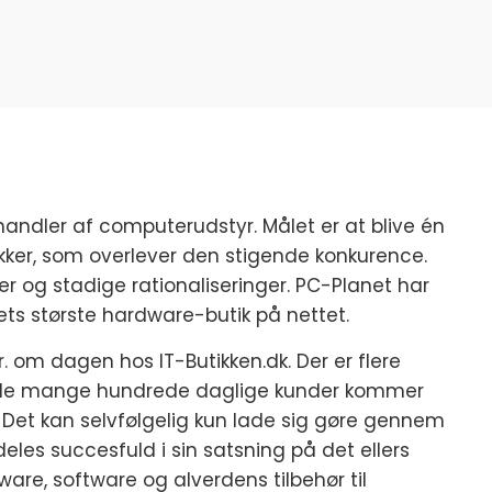
handler af computerudstyr. Målet er at blive én
kker, som overlever den stigende konkurence.
er og stadige rationaliseringer.
PC-Planet har
ts største hardware-butik på nettet.
r. om dagen hos IT-Butikken.dk. Der er flere
og de mange hundrede daglige kunder kommer
rg. Det kan selvfølgelig kun lade sig gøre gennem
eles succesfuld i sin satsning på det ellers
ware, software og alverdens tilbehør til