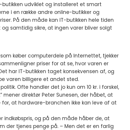
-butikken udviklet og installeret et smart
rne i en række andre online-butikker og
ser. På den måde kan IT-butikken hele tiden
t og samtidig sikre, at ingen varer bliver solgt
 som køber computerdele på Internettet, tjekker
sammenligner priser for at se, hvor varen er
. Det har IT-butikken taget konsekvensen af, og
be varen billigere et andet sted.
tik. Ofte handler det jo kun om 10 kr. i forskel,
,” mener direktør Peter Sunesen, der håbet, at
e for, at hardware-branchen ikke kan leve af at
der indkøbspris, og på den måde håber de, at
m der tjenes penge på. – Men det er en farlig