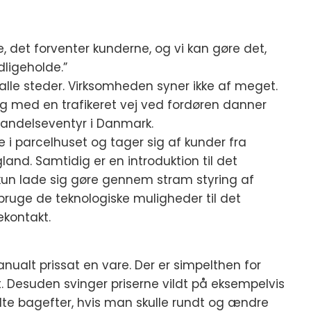
e, det forventer kunderne, og vi kan gøre det,
dligeholde.”
et alle steder. Virksomheden syner ikke af meget.
rg med en trafikeret vej ved fordøren danner
ndelseventyr i Danmark.
lle i parcelhuset og tager sig af kunder fra
and. Samtidig er en introduktion til det
 kun lade sig gøre gennem stram styring af
 bruge de teknologiske muligheder til det
ekontakt.
nualt prissat en vare. Der er simpelthen for
t. Desuden svinger priserne vildt på eksempelvis
halte bagefter, hvis man skulle rundt og ændre