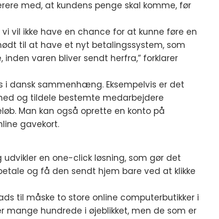
erere med, at kundens penge skal komme, før
i vil ikke have en chance for at kunne føre en
 nødt til at have et nyt betalingssystem, som
inden varen bliver sendt herfra,” forklarer
s i dansk sammenhæng. Eksempelvis er det
omhed og tildele bestemte medarbejdere
beløb. Man kan også oprette en konto på
line gavekort.
g udvikler en one-click løsning, som gør det
betale og få den sendt hjem bare ved at klikke
plads til måske to store online computerbutikker i
er mange hundrede i øjeblikket, men de som er