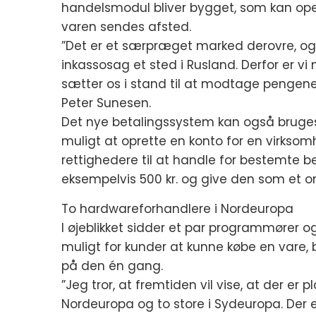
handelsmodul bliver bygget, som kan op
varen sendes afsted.
”Det er et særpræget marked derovre, og v
inkassosag et sted i Rusland. Derfor er vi
sætter os i stand til at modtage pengene, 
Peter Sunesen.
Det nye betalingssystem kan også bruge
muligt at oprette en konto for en virks
rettighedere til at handle for bestemte 
eksempelvis 500 kr. og give den som et on
To hardwareforhandlere i Nordeuropa
I øjeblikket sidder et par programmører o
muligt for kunder at kunne købe en vare, 
på den én gang.
”Jeg tror, at fremtiden vil vise, at der er 
Nordeuropa og to store i Sydeuropa. Der 