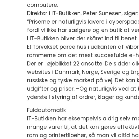
computere.
Direktør i IT-Butikken, Peter Sunesen, siger:
”Priserne er naturligvis lavere i cyberspac
fordi vi ikke har sælgere og en butik at ve
I IT-Butikken bliver der skåret ind til ben
Et forvokset parcelhus i udkanten af Vibo
rammerne om det mest succesfulde e-ha
Der er i øjeblikket 22 ansatte. De sidder a
websites i Danmark, Norge, Sverige og Engl
russiske og tyske marked på vej. Det kan
udgifter og priser. –Og naturligvis ved at
yderste i styring af ordrer, klager og kund
Fuldautomatik
IT-Butikken har eksempelvis aldrig selv ma
mange varer til, at det kan gøres effektiv
ram og printertilbehør, så man vil altid 