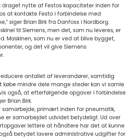
å draget nytte af Festos kapaciteter inden for
 os at kontakte Festo i forbindelse med
 siger Brian Birk fra Danfoss i Nordborg.
kinel til Siemens, men det, som nu leveres, er
d. Maskinen, som nu er ved at blive bygget,
ponenter, og det vil give Siemens
r.
ducere antallet af leverandører, samtidig
or at købe mindre dele mange steder kan vi samle
is også, at efterfølgende opgaver i forbindelse
r Brian Birk.
or samarbejde, primært inden for pneumatik,
 er samarbejdet udvidet betydeligt. Ud over
opgaver lettere at håndtere har det at kunne
også betydet lavere administrative udgifter for