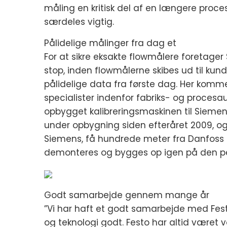
måling en kritisk del af en længere proce
særdeles vigtig.
Pålidelige målinger fra dag et
For at sikre eksakte flowmålere foretager
stop, inden flowmålerne skibes ud til kunder
pålidelige data fra første dag. Her kommer
specialister indenfor fabriks- og proce
opbygget kalibreringsmaskinen til Siemens
under opbygning siden efteråret 2009, og 
Siemens, få hundrede meter fra Danfoss i 
demonteres og bygges op igen på den pe
Godt samarbejde gennem mange år
”Vi har haft et godt samarbejde med Fes
og teknologi godt. Festo har altid været