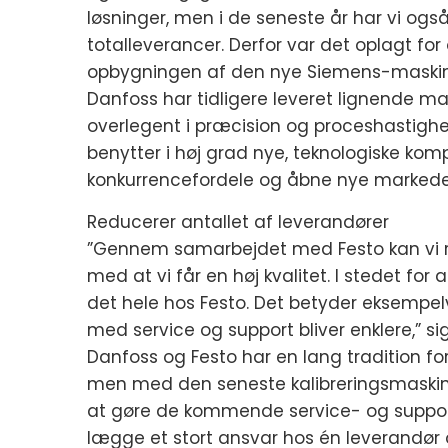
løsninger, men i de seneste år har vi ogs
totalleverancer. Derfor var det oplagt for
opbygningen af den nye Siemens-maskine,”
Danfoss har tidligere leveret lignende mas
overlegent i præcision og proceshastighe
benytter i høj grad nye, teknologiske kom
konkurrencefordele og åbne nye markede
Reducerer antallet af leverandører
”Gennem samarbejdet med Festo kan vi re
med at vi får en høj kvalitet. I stedet f
det hele hos Festo. Det betyder eksempelv
med service og support bliver enklere,” sige
Danfoss og Festo har en lang tradition f
men med den seneste kalibreringsmaskine
at gøre de kommende service- og support
lægge et stort ansvar hos én leverandør 