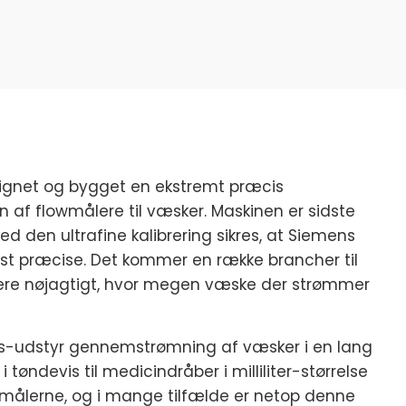
ignet og bygget en ekstremt præcis
n af flowmålere til væsker. Maskinen er sidste
d den ultrafine kalibrering sikres, at Siemens
st præcise. Det kommer en række brancher til
rere nøjagtigt, hvor megen væske der strømmer
s-udstyr gennemstrømning af væsker i en lang
i tøndevis til medicindråber i milliliter-størrelse
wmålerne, og i mange tilfælde er netop denne