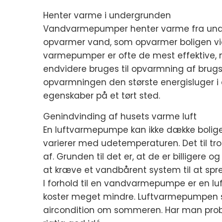
Henter varme i undergrunden
Vandvarmepumper henter varme fra under
opvarmer vand, som opvarmer boligen via
varmepumper er ofte de mest effektive
endvidere bruges til opvarmning af brug
opvarmningen den største energisluger i
egenskaber på et tørt sted.
Genindvinding af husets varme luft
En luftvarmepumpe kan ikke dække bolig
varierer med udetemperaturen. Det til tr
af. Grunden til det er, at de er billigere 
at kræve et vandbårent system til at spr
I forhold til en vandvarmepumpe er en l
koster meget mindre. Luftvarmepumpen sørg
aircondition om sommeren. Har man proble