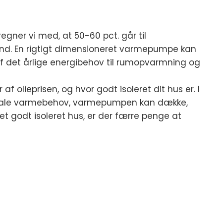
egner vi med, at 50-60 pct. går til
and. En rigtigt dimensioneret varmepumpe kan
f det årlige energibehov til rumopvarmning og
f olieprisen, og hvor godt isoleret dit hus er. I
totale varmebehov, varmepumpen kan dække,
i et godt isoleret hus, er der færre penge at