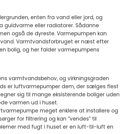
grunden, enten fra vand eller jord, og
 guldvarme eller radiatorer. Sådanne
, men også de dyreste. Varmepumpen kan
svand. Varmtvandsforbruget er næst efter
 en bolig, og her falder varmepumpens
ens varmtvandsbehov, og virkningsgraden
ods er luftvarmepumper dem, der sælges flest
og egner sig til mange eksisterende boliger uden
ede varmen ud i huset.
uftvarmepumpe meget enklere at installere og
er for filtrering og kan ”vendes” til
mer med fugt i huset er en luft-til-luft en