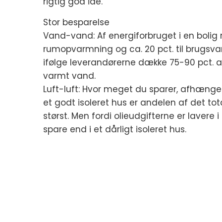
rigtig god idé.
Stor besparelse
Vand-vand: Af energiforbruget i en bolig r
rumopvarmning og ca. 20 pct. til brugsv
ifølge leverandørerne dække 75-90 pct. a
varmt vand.
Luft-luft: Hvor meget du sparer, afhænger a
et godt isoleret hus er andelen af det 
størst. Men fordi olieudgifterne er lavere 
spare end i et dårligt isoleret hus.