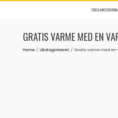
Skip
FREELANCEJOURNA
to
content
GRATIS VARME MED EN V
Home
Ukatagoriseret
Gratis varme med e