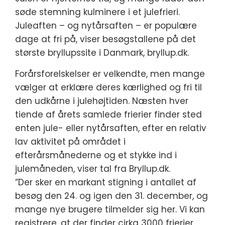
søde stemning kulminere i et julefrieri.
Juleaften – og nytårsaften – er populære
dage at fri på, viser besøgstallene på det
største bryllupssite i Danmark, bryllup.dk.
Forårsforelskelser er velkendte, men mange
vælger at erklære deres kærlighed og fri til
den udkårne i julehøjtiden. Næsten hver
tiende af årets samlede frierier finder sted
enten jule- eller nytårsaften, efter en relativ
lav aktivitet på området i
efterårsmånederne og et stykke ind i
julemåneden, viser tal fra Bryllup.dk.
”Der sker en markant stigning i antallet af
besøg den 24. og igen den 31. december, og
mange nye brugere tilmelder sig her. Vi kan
registrere, at der finder cirka 3000 frierier