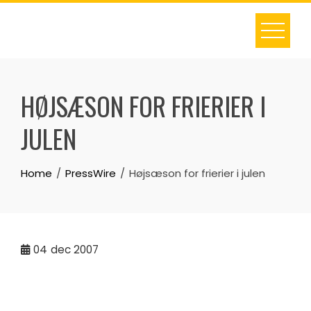
Skip
to
content
HØJSÆSON FOR FRIERIER I
JULEN
Home
PressWire
Højsæson for frierier i julen
04
dec 2007