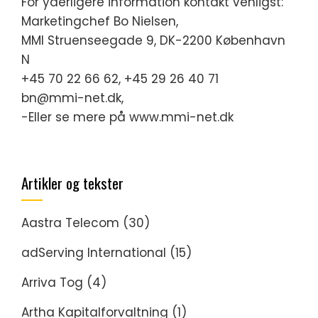
For yderligere information kontakt venligst:
Marketingchef Bo Nielsen,
MMI Struenseegade 9, DK-2200 København
N
+45 70 22 66 62, +45 29 26 40 71
bn@mmi-net.dk,
-Eller se mere på www.mmi-net.dk
Artikler og tekster
Aastra Telecom
(30)
adServing International
(15)
Arriva Tog
(4)
Artha Kapitalforvaltning
(1)