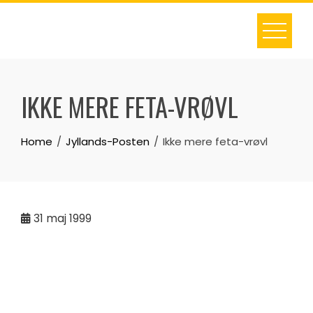
Skip
to
content
IKKE MERE FETA-VRØVL
Home
Jyllands-Posten
Ikke mere feta-vrøvl
31
maj 1999