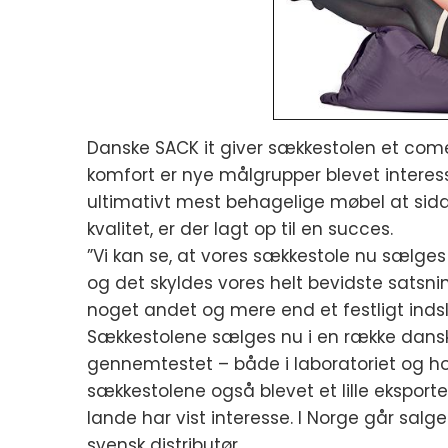
Danske SACK it giver sækkestolen et come
komfort er nye målgrupper blevet interes
ultimativt mest behagelige møbel at sid
kvalitet, er der lagt op til en succes.
”Vi kan se, at vores sækkestole nu sælges
og det skyldes vores helt bevidste satsn
noget andet og mere end et festligt indsla
Sækkestolene sælges nu i en række dansk
gennemtestet – både i laboratoriet og hos
sækkestolene også blevet et lille ekspor
lande har vist interesse. I Norge går salg
svensk distributør.