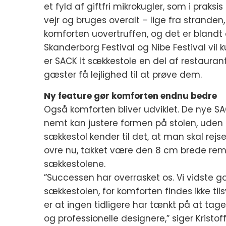
et fyld af giftfri mikrokugler, som i praksi
vejr og bruges overalt – lige fra stranden
komforten uovertruffen, og det er blandt
Skanderborg Festival og Nibe Festival vil
er SACK it sækkestole en del af restauran
gæster få lejlighed til at prøve dem.
Ny feature gør komforten endnu bedre
Også komforten bliver udviklet. De nye S
nemt kan justere formen på stolen, uden a
sækkestol kender til det, at man skal rej
ovre nu, takket være den 8 cm brede rem
sækkestolene.
”Successen har overrasket os. Vi vidste go
sækkestolen, for komforten findes ikke ti
er at ingen tidligere har tænkt på at tag
og professionelle designere,” siger Kristof