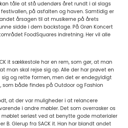
s kan tåle at stå udendørs året rundt i al slags
, festivallen, på asfalten og haven. Samtidig er
 andet årsagen til at musikerne på årets
 kunne sidde i dem backstage. På Grøn Koncert
tområdet FoodSquares indretning. Her vil alle
ACK it sækkestole har en rem, som gør, at man
t man skal rejse sig op. Alle der har prøvet en
se sig og rette formen, men det er endegyldigt
, som både findes på Outdoor og Fashion
dt, at der var muligheder i at relancere
lsvarende i andre møbler. Det som overrasker os
e møblet seriøst ved at benytte gode materialer
fer B. Glerup fra SACK it. Han har blandt andet