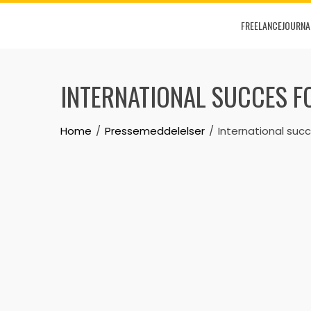
Skip
FREELANCEJOURNA
to
content
INTERNATIONAL SUCCES F
Home
Pressemeddelelser
International suc