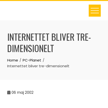
Skip
to
content
INTERNETTET BLIVER TRE-
DIMENSIONELT
Home
PC-Planet
Internettet bliver tre-dimensionelt
06
maj 2002