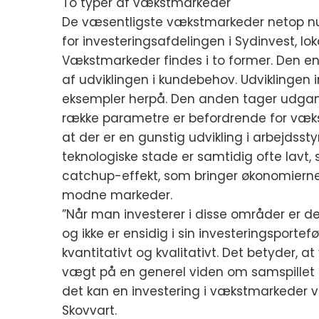
To typer af vækstmarkeder
De væsentligste vækstmarkeder netop nu e
for investeringsafdelingen i Sydinvest, loka
Vækstmarkeder findes i to former. Den en
af udviklingen i kundebehov. Udviklingen in
eksempler herpå. Den anden tager udgang
række parametre er befordrende for væk
at der er en gunstig udvikling i arbejdssty
teknologiske stade er samtidig ofte lavt,
catchup-effekt, som bringer økonomier
modne markeder.
”Når man investerer i disse områder er det
og ikke er ensidig i sin investeringsporte
kvantitativt og kvalitativt. Det betyder, 
vægt på en generel viden om samspillet
det kan en investering i vækstmarkeder væ
Skovvart.