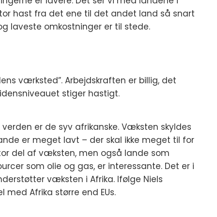
ingerne er lavere. Det ser vi med landene i
or hast fra det ene til det andet land så snart
og laveste omkostninger er til stede.
ens værksted”. Arbejdskraften er billig, det
idensniveauet stiger hastigt.
 verden er de syv afrikanske. Væksten skyldes
ande er meget lavt – der skal ikke meget til for
 stor del af væksten, men også lande som
cer som olie og gas, er interessante. Det er i
derstøtter væksten i Afrika. Ifølge Niels
l med Afrika større end EUs.