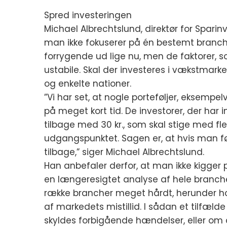
Spred investeringen
Michael Albrechtslund, direktør for Spari
man ikke fokuserer på én bestemt branche
forrygende ud lige nu, men de faktorer, 
ustabile. Skal der investeres i vækstmark
og enkelte nationer.
”Vi har set, at nogle porteføljer, eksempelvi
på meget kort tid. De investorer, der har in
tilbage med 30 kr., som skal stige med fl
udgangspunktet. Sagen er, at hvis man fø
tilbage,” siger Michael Albrechtslund.
Han anbefaler derfor, at man ikke kigger
en længeresigtet analyse af hele branche
række brancher meget hårdt, herunder hot
af markedets mistillid. I sådan et tilfæ
skyldes forbigående hændelser, eller om 