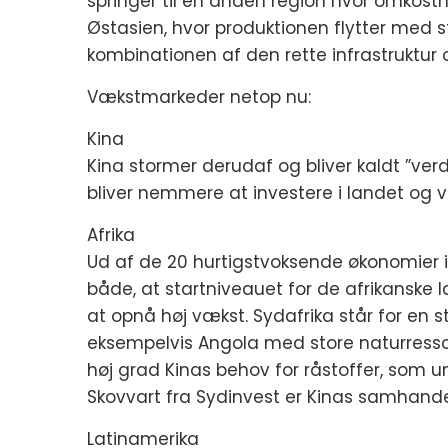
springer til en anden region hvor omkostn
Østasien, hvor produktionen flytter med st
kombinationen af den rette infrastruktur 
Vækstmarkeder netop nu:
Kina
Kina stormer derudaf og bliver kaldt ”verd
bliver nemmere at investere i landet og v
Afrika
Ud af de 20 hurtigstvoksende økonomier i
både, at startniveauet for de afrikanske l
at opnå høj vækst. Sydafrika står for en
eksempelvis Angola med store naturressour
høj grad Kinas behov for råstoffer, som un
Skovvart fra Sydinvest er Kinas samhande
Latinamerika