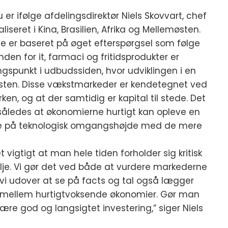
r ifølge afdelingsdirektør Niels Skovvart, chef
liseret i Kina, Brasilien, Afrika og Mellemøsten.
e er baseret på øget efterspørgsel som følge
den for it, farmaci og fritidsprodukter er
spunkt i udbudssiden, hvor udviklingen i en
sten. Disse vækstmarkeder er kendetegnet ved
rken, og at der samtidig er kapital til stede. Det
 således at økonomierne hurtigt kan opleve en
ne på teknologisk omgangshøjde med de mere
 vigtigt at man hele tiden forholder sig kritisk
følje. Vi gør det ved både at vurdere markederne
at vi udover at se på facts og tal også lægger
 mellem hurtigtvoksende økonomier. Gør man
re god og langsigtet investering,” siger Niels