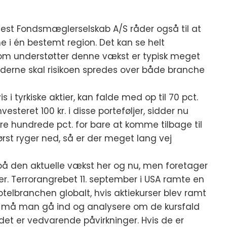
nvest Fondsmæglerselskab A/S råder også til at
 i én bestemt region. Det kan se helt
som understøtter denne vækst er typisk meget
ederne skal risikoen spredes over både branche
s i tyrkiske aktier, kan falde med op til 70 pct.
vesteret 100 kr. i disse porteføljer, sidder nu
ere hundrede pct. for bare at komme tilbage til
rst ryger ned, så er der meget lang vej
 på den aktuelle vækst her og nu, men foretager
r. Terrorangrebet 11. september i USA ramte en
elbranchen globalt, hvis aktiekurser blev ramt
lde må man gå ind og analysere om de kursfald
det er vedvarende påvirkninger. Hvis de er