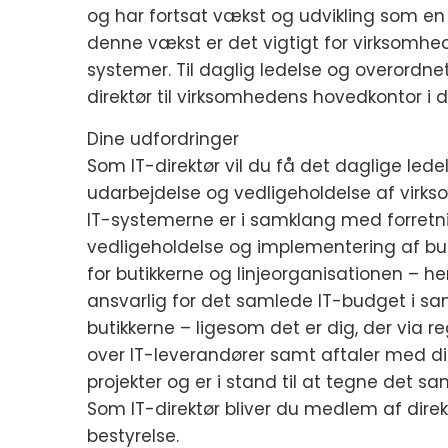
og har fortsat vækst og udvikling som en
denne vækst er det vigtigt for virksomhe
systemer. Til daglig ledelse og overordne
direktør til virksomhedens hovedkontor i d
Dine udfordringer
Som IT-direktør vil du få det daglige led
udarbejdelse og vedligeholdelse af virk
IT-systemerne er i samklang med forretning
vedligeholdelse og implementering af bu
for butikkerne og linjeorganisationen – h
ansvarlig for det samlede IT-budget i s
butikkerne – ligesom det er dig, der via
over IT-leverandører samt aftaler med dis
projekter og er i stand til at tegne det sa
Som IT-direktør bliver du medlem af direk
bestyrelse.