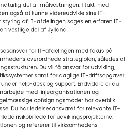
 naturlig del af målsætningen. I takt med
den også at kunne videreudvikle sine IT-
t styring af IT-afdelingen søges en erfaren IT-
en vestlige del af Jylland.
elsesansvar for IT-afdelingen med fokus på
somhedens overordnede strategiplan, således at
sstrukturen. Du vil få ansvar for udvikling,
tikssystemer samt for daglige IT-driftsopgaver
erunder help-desk og support. Endvidere er du
amarbejde med linjeorganisationen og
 regelmæssige opfølgningsmøder har overblik
se. Du har ledelsesansvaret for relevante IT-
mlede risikobillede for udviklingsprojekterne.
tionen og refererer til virksomhedens