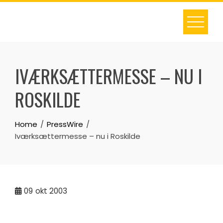
Skip
to
content
IVÆRKSÆTTERMESSE – NU I
ROSKILDE
Home
PressWire
Iværksættermesse – nu i Roskilde
09
okt 2003