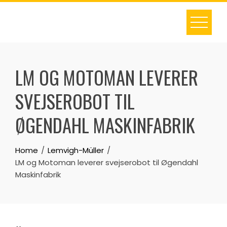
Skip
to
content
LM OG MOTOMAN LEVERER
SVEJSEROBOT TIL
ØGENDAHL MASKINFABRIK
Home
Lemvigh-Müller
LM og Motoman leverer svejserobot til Øgendahl
Maskinfabrik