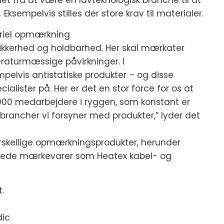
t fra at være en lavteknologisk branche til at
ksempelvis stilles der store krav til materialer.
triel opmærkning
l sikkerhed og holdbarhed. Her skal mærkater
eraturmæssige påvirkninger. I
pelvis antistatiske produkter – og disse
ialister på. Her er det en stor force for os at
000 medarbejdere i ryggen, som konstant er
 brancher vi forsyner med produkter,” lyder det
orskellige opmærkningsprodukter, herunder
rede mærkevarer som Heatex kabel- og
.
dic