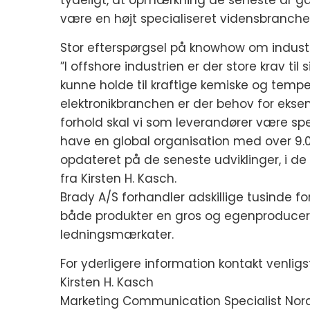
tydeligt, at opmærkning de seneste år gåe
være en højt specialiseret vidensbranche. E
Stor efterspørgsel på knowhow om indus
”I offshore industrien er der store krav ti
kunne holde til kraftige kemiske og temp
elektronikbranchen er der behov for eksem
forhold skal vi som leverandører være spec
have en global organisation med over 9.
opdateret på de seneste udviklinger, i de
fra Kirsten H. Kasch.
Brady A/S forhandler adskillige tusinde f
både produkter en gros og egenproduce
ledningsmærkater.
For yderligere information kontakt venligst
Kirsten H. Kasch
Marketing Communication Specialist Nor