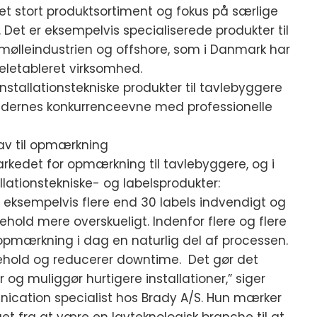
et stort produktsortiment og fokus på særlige
Det er eksempelvis specialiserede produkter til
mølleindustrien og offshore, som i Danmark har
eletableret virksomhed.
nstallationstekniske produkter til tavlebyggere
 kundernes konkurrenceevne med professionelle
rav til opmærkning
arkedet for opmærkning til tavlebyggere, og i
llationstekniske- og labelsprodukter:
ar eksempelvis flere end 30 labels indvendigt og
ehold mere overskueligt. Indenfor flere og flere
 opmærkning i dag en naturlig del af processen.
gehold og reducerer downtime. Det gør det
og muliggør hurtigere installationer,” siger
nication specialist hos Brady A/S. Hun mærker