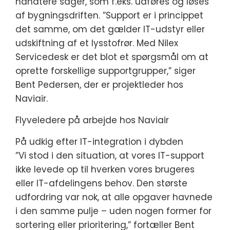
håndtere sager, som f.eks. udføres og løses
af bygningsdriften. ”Support er i princippet
det samme, om det gælder IT-udstyr eller
udskiftning af et lysstofrør. Med Nilex
Servicedesk er det blot et spørgsmål om at
oprette forskellige supportgrupper,” siger
Bent Pedersen, der er projektleder hos
Naviair.
Flyveledere på arbejde hos Naviair
På udkig efter IT-integration i dybden
”Vi stod i den situation, at vores IT-support
ikke levede op til hverken vores brugeres
eller IT-afdelingens behov. Den største
udfordring var nok, at alle opgaver havnede
i den samme pulje – uden nogen former for
sortering eller prioritering,” fortæller Bent