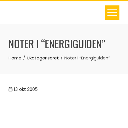
Skip
to
content
NOTER I “ENERGIGUIDEN”
Home
Ukatagoriseret
Noter i “Energiguiden”
13
okt 2005