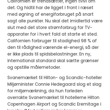
Californien er trendsætter, ingen tvivl om
det. Og hidtil har de ligget i front i ræset
med øgning af energiforbruget på snart
sagt alle punkter. Nu skal det imidlertid være
slut med det store strømforbrug for TV-
apparater for i hvert fald at starte et sted.
Californien forbruger til stadighed 98 % af
den til rådighed værende el-energi, så der
er ikke plads til spidsbelastninger. En ny,
international standard skal sætte grænser
og opstille målemetoder.
Svanemærket til Hilton- og Scandic-hoteller
Miljøminister Connie Hedegaard slog et slag
for miljømærkning, da hun forleden
overrakte Svanemærket til hotellerne Hilton
Copenhagen Airport og Scandic Eremitage i