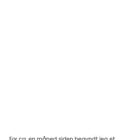
For ca. en måned siden begyndt jeg et