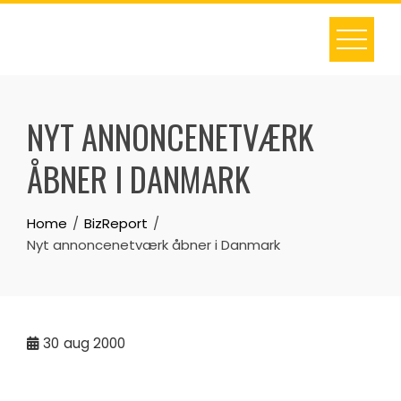
Skip
to
content
NYT ANNONCENETVÆRK
ÅBNER I DANMARK
Home
BizReport
Nyt annoncenetværk åbner i Danmark
30
aug 2000