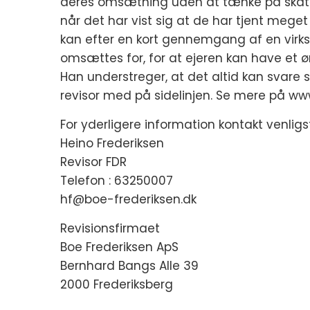
deres omsætning uden at tænke på skat. 
når det har vist sig at de har tjent mege
kan efter en kort gennemgang af en vir
omsættes for, for at ejeren kan have et øn
Han understreger, at det altid kan svare 
revisor med på sidelinjen. Se mere på ww
For yderligere information kontakt venligst
Heino Frederiksen
Revisor FDR
Telefon : 63250007
hf@boe-frederiksen.dk
Revisionsfirmaet
Boe Frederiksen ApS
Bernhard Bangs Alle 39
2000 Frederiksberg