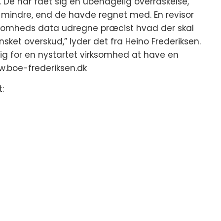
De har fået sig en ubehagelig overraskelse,
t mindre, end de havde regnet med. En revisor
ksomheds data udregne præcist hvad der skal
sket overskud,” lyder det fra Heino Frederiksen.
sig for en nystartet virksomhed at have en
w.boe-frederiksen.dk
: