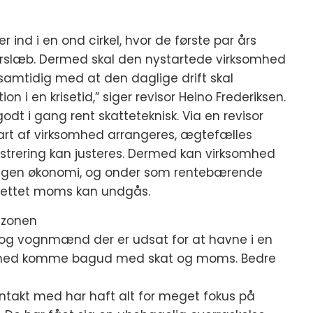
ind i en ond cirkel, hvor de første par års
terslæb. Dermed skal den nystartede virksomhed
, samtidig med at den daglige drift skal
n i en krisetid,” siger revisor Heino Frederiksen.
t i gang rent skatteteknisk. Via en revisor
art af virksomhed arrangeres, ægtefælles
trering kan justeres. Dermed kan virksomhed
n egen økonomi, og onder som rentebærende
erettet moms kan undgås.
ezonen
 og vognmænd der er udsat for at havne i en
ermed komme bagud med skat og moms. Bedre
ntakt med har haft alt for meget fokus på