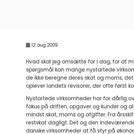
12
aug 2009
Hvad skal jeg omsætte for i dag, for a
spørgsmål kan mange nystartede virksom
de ikke beregne deres skat og moms, det k
oplever landets revisorer, der ofte først k
Nystartede virksomheder har for dårlig o
fokus på driften, opgaver og kunder og a
mindst skat, moms og afgifter. Fra årsskif
restskat dagligt. Det og den indeværende
danske virksomheder at få styr på økono