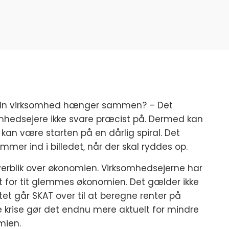
t min virksomhed hænger sammen? – Det
hedsejere ikke svare præcist på. Dermed kan
an være starten på en dårlig spiral. Det
ommer ind i billedet, når der skal ryddes op.
verblik over økonomien. Virksomhedsejerne har
lt for tit glemmes økonomien. Det gælder ikke
tet går SKAT over til at beregne renter på
 krise gør det endnu mere aktuelt for mindre
mien.