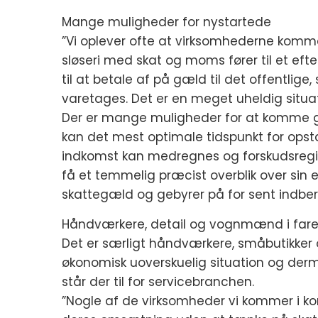
Mange muligheder for nystartede
”Vi oplever ofte at virksomhederne kommer 
sløseri med skat og moms fører til et ef
til at betale af på gæld til det offentlige
varetages. Det er en meget uheldig situatio
Der er mange muligheder for at komme god
kan det mest optimale tidspunkt for opst
indkomst kan medregnes og forskudsregis
få et temmelig præcist overblik over si
skattegæld og gebyrer på for sent indb
Håndværkere, detail og vognmænd i far
Det er særligt håndværkere, småbutikker
økonomisk uoverskuelig situation og d
står der til for servicebranchen.
”Nogle af de virksomheder vi kommer i ko