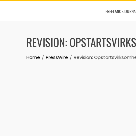
Skip
FREELANCEJOURNA
to
content
REVISION: OPSTARTSVIRK
Home
PressWire
Revision: Opstartsvirksomh