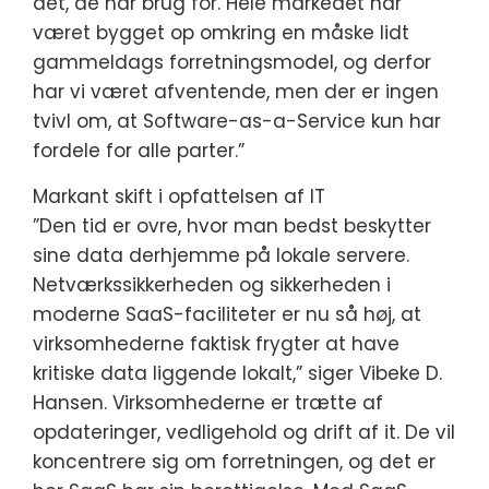
det, de har brug for. Hele markedet har
været bygget op omkring en måske lidt
gammeldags forretningsmodel, og derfor
har vi været afventende, men der er ingen
tvivl om, at Software-as-a-Service kun har
fordele for alle parter.”
Markant skift i opfattelsen af IT
”Den tid er ovre, hvor man bedst beskytter
sine data derhjemme på lokale servere.
Netværkssikkerheden og sikkerheden i
moderne SaaS-faciliteter er nu så høj, at
virksomhederne faktisk frygter at have
kritiske data liggende lokalt,” siger Vibeke D.
Hansen. Virksomhederne er trætte af
opdateringer, vedligehold og drift af it. De vil
koncentrere sig om forretningen, og det er