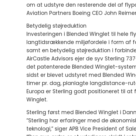
om at udstyre den resterende del af flyp
Aviation Partners Boeing CEO John Reimer
Betydelig støjreduktion
Investeringen i Blended Winglet til hele f
langtidsrækkende miljøfordele i form af
samt en betydelig støjreduktion i forbind
AirCastle Advisors ejer de syv Sterling 7
det patenterede Blended Winglet-system,
sidst er blevet udstyret med Blended Wi
timer pr. dag, planlagte langdistance-rute
Europa er Sterling godt positioneret til a
Winglet.
Sterling først med Blended Winglet i Dan
”Sterling har erfaringer med de økonomi
teknologi,” siger APB Vice President of Sal