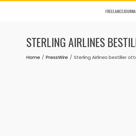
Skip
FREELANCEJOURNA
to
content
STERLING AIRLINES BESTI
Home
PressWire
Sterling Airlines bestiller 