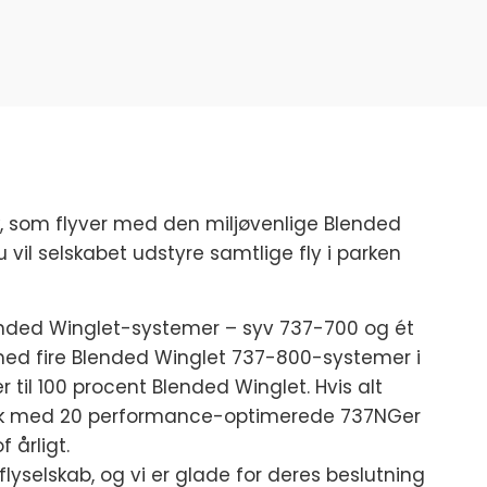
rk, som flyver med den miljøvenlige Blended
 vil selskabet udstyre samtlige fly i parken
e Blended Winglet-systemer – syv 737-700 og ét
med fire Blended Winglet 737-800-systemer i
r til 100 procent Blended Winglet. Hvis alt
ypark med 20 performance-optimerede 737NGer
 årligt.
 flyselskab, og vi er glade for deres beslutning