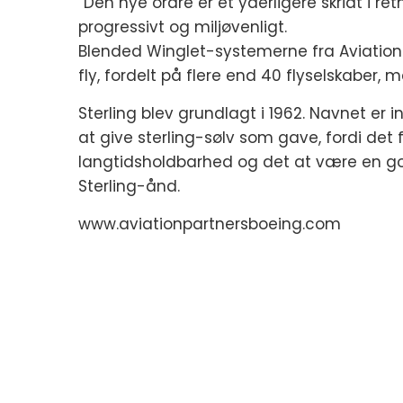
”Den nye ordre er et yderligere skridt i r
progressivt og miljøvenligt.
Blended Winglet-systemerne fra Aviation P
fly, fordelt på flere end 40 flyselskaber, 
Sterling blev grundlagt i 1962. Navnet er
at give sterling-sølv som gave, fordi det f
langtidsholdbarhed og det at være en go
Sterling-ånd.
www.aviationpartnersboeing.com