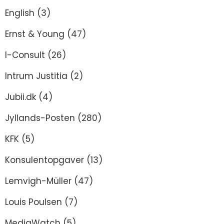
English
(3)
Ernst & Young
(47)
I-Consult
(26)
Intrum Justitia
(2)
Jubii.dk
(4)
Jyllands-Posten
(280)
KFK
(5)
Konsulentopgaver
(13)
Lemvigh-Müller
(47)
Louis Poulsen
(7)
MediaWatch
(5)