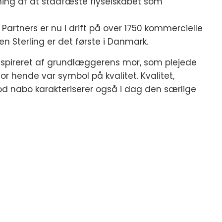
etning af at stadfæste flyselskabet som
artners er nu i drift på over 1750 kommercielle
men Sterling er det første i Danmark.
 inspireret af grundlæggerens mor, som plejede
or hende var symbol på kvalitet. Kvalitet,
d nabo karakteriserer også i dag den særlige