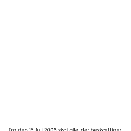
Fra den 15. juli 2006 skal alle, der beskæftiger