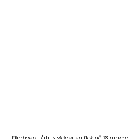
I Filmbyen i Århus sidder en flok på 18 mænd