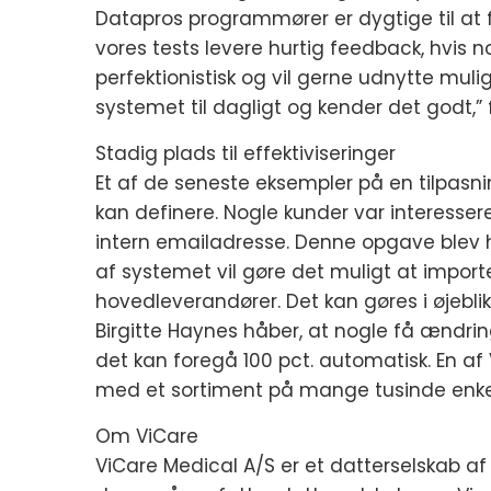
Datapros programmører er dygtige til at f
vores tests levere hurtig feedback, hvis n
perfektionistisk og vil gerne udnytte mul
systemet til dagligt og kender det godt,” 
Stadig plads til effektiviseringer
Et af de seneste eksempler på en tilpasni
kan definere. Nogle kunder var interesser
intern emailadresse. Denne opgave blev h
af systemet vil gøre det muligt at importe
hovedleverandører. Det kan gøres i øjebl
Birgitte Haynes håber, at nogle få ændring
det kan foregå 100 pct. automatisk. En af 
med et sortiment på mange tusinde enkelt
Om ViCare
ViCare Medical A/S er et datterselskab a