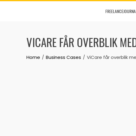
Skip
FREELANCEJOURNA
to
content
VICARE FÅR OVERBLIK ME
Home
Business Cases
ViCare får overblik m