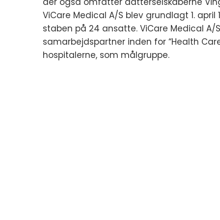
der også omfatter datterselskaberne Vi
ViCare Medical A/S blev grundlagt 1. apri
staben på 24 ansatte. ViCare Medical A/S
samarbejdspartner inden for “Health Car
hospitalerne, som målgruppe.