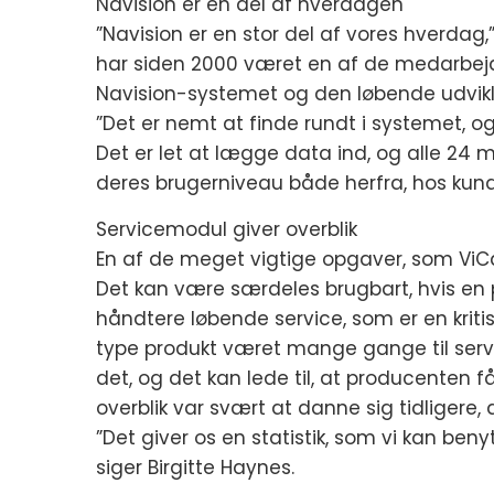
Navision er en del af hverdagen
”Navision er en stor del af vores hverdag,
har siden 2000 været en af de medarbej
Navision-systemet og den løbende udvikl
”Det er nemt at finde rundt i systemet, og
Det er let at lægge data ind, og alle 24
deres brugerniveau både herfra, hos kund
Servicemodul giver overblik
En af de meget vigtige opgaver, som ViCar
Det kan være særdeles brugbart, hvis en pr
håndtere løbende service, som er en krit
type produkt været mange gange til servic
det, og det kan lede til, at producenten 
overblik var svært at danne sig tidligere, 
”Det giver os en statistik, som vi kan benyt
siger Birgitte Haynes.