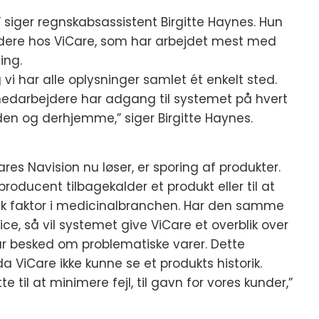
” siger regnskabsassistent Birgitte Haynes. Hun
dere hos ViCare, som har arbejdet mest med
ing.
 vi har alle oplysninger samlet ét enkelt sted.
 medarbejdere har adgang til systemet på hvert
en og derhjemme,” siger Birgitte Haynes.
es Navision nu løser, er sporing af produkter.
oducent tilbagekalder et produkt eller til at
isk faktor i medicinalbranchen. Har den samme
e, så vil systemet give ViCare et overblik over
får besked om problematiske varer. Dette
da ViCare ikke kunne se et produkts historik.
te til at minimere fejl, til gavn for vores kunder,”