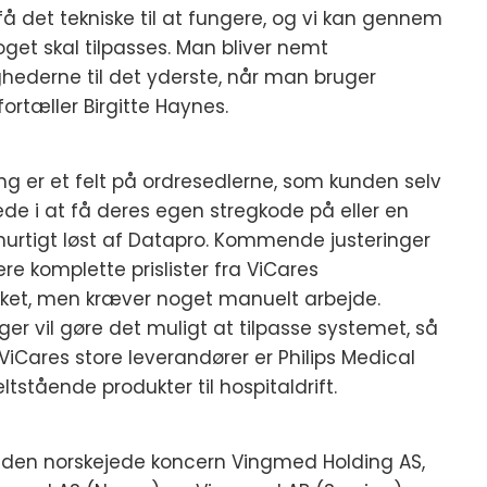
å det tekniske til at fungere, og vi kan gennem
oget skal tilpasses. Man bliver nemt
ighederne til det yderste, når man bruger
fortæller Birgitte Haynes.
ng er et felt på ordresedlerne, som kunden selv
ede i at få deres egen stregkode på eller en
urtigt løst af Datapro. Kommende justeringer
re komplette prislister fra ViCares
ikket, men kræver noget manuelt arbejde.
er vil gøre det muligt at tilpasse systemet, så
ViCares store leverandører er Philips Medical
stående produkter til hospitaldrift.
f den norskejede koncern Vingmed Holding AS,