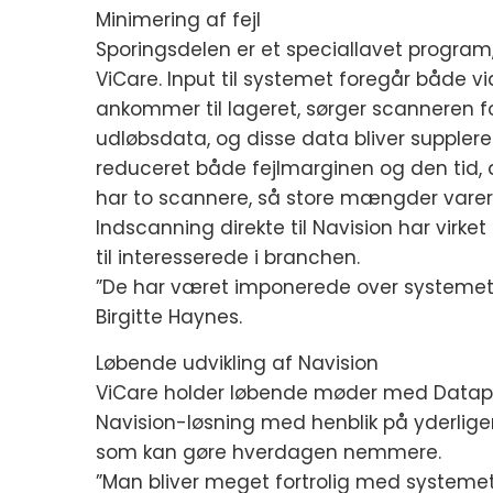
Minimering af fejl
Sporingsdelen er et speciallavet progra
ViCare. Input til systemet foregår både v
ankommer til lageret, sørger scanneren f
udløbsdata, og disse data bliver supplere
reduceret både fejlmarginen og den tid, d
har to scannere, så store mængder varer 
Indscanning direkte til Navision har virk
til interesserede i branchen.
”De har været imponerede over systemets 
Birgitte Haynes.
Løbende udvikling af Navision
ViCare holder løbende møder med Datapro
Navision-løsning med henblik på yderligere
som kan gøre hverdagen nemmere.
”Man bliver meget fortrolig med systemet,