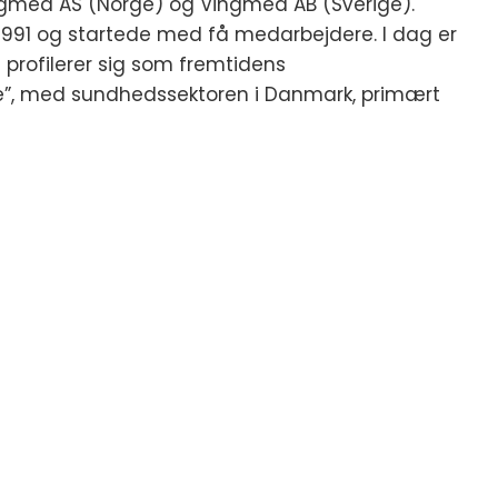
ngmed AS (Norge) og Vingmed AB (Sverige).
l 1991 og startede med få medarbejdere. I dag er
 profilerer sig som fremtidens
e”, med sundhedssektoren i Danmark, primært